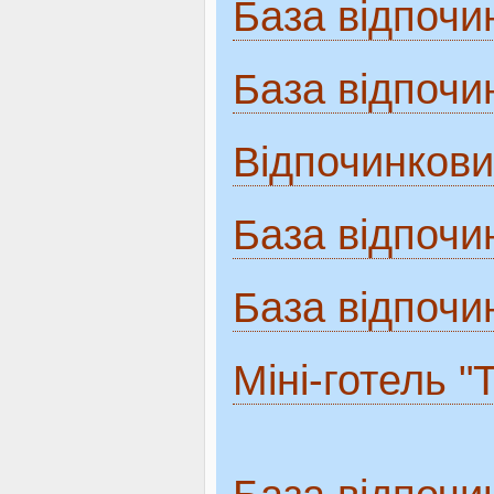
База відпоч
База відпочи
Відпочинкови
База відпочи
База відпочи
Міні-готель "