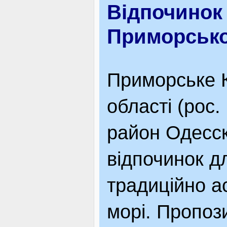
Відпочинок 
ВІДВІДУВАЧАМ
Приморсько
АКЦІЇ
Приморське К
області (рос
ПОСЛУГИ
район Одесска
НОВЕ!
відпочинок д
традиційно а
ОГОЛОШЕННЯ
морі. Пропози