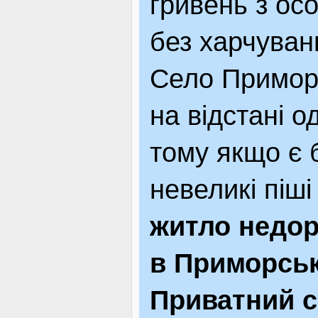
гривень з ос
без харчуван
Село Примор
на відстані о
тому якщо є 
невеликі піш
житло недор
в Приморсь
Приватний с