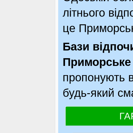
літнього відп
це Приморськ
Бази відпоч
Приморське 
пропонують в
будь-який см
ГА