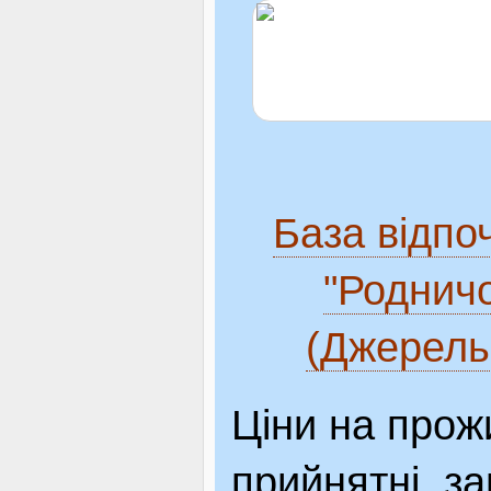
База відпо
"Родничо
(Джерель
Ціни на прож
прийнятні, з