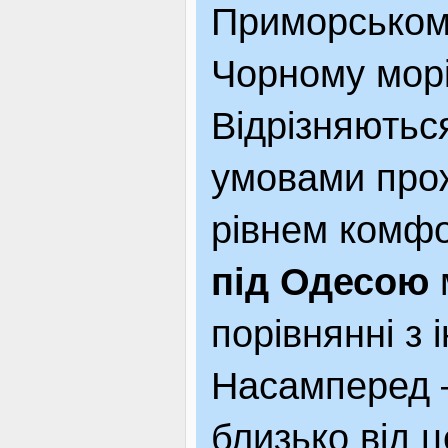
Приморському,
ЯК ДОЇХАТИ
Чорному морі
Відрізняютьс
умовами про
рівнем комфо
під Одесою
м
порівнянні з
Насамперед –
близько від 