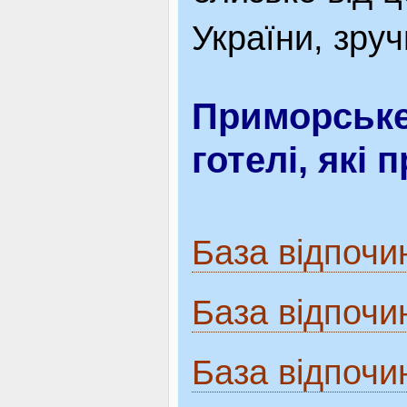
України, зру
Приморське,
готелі, які
База відпочи
База відпоч
База відпочи