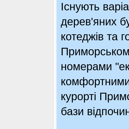
Існують варіа
дерев'яних б
котеджів та г
Приморському
номерами "еко
комфортними
курорті Прим
бази відпочин