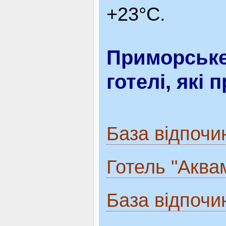
+23°С.
Приморське,
готелі, які
База відпочи
Готель "Аква
База відпочин