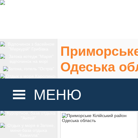
Приморське
Одеська об
Приморське Кілій
МЕНЮ
На карте
ГОЛОВНА