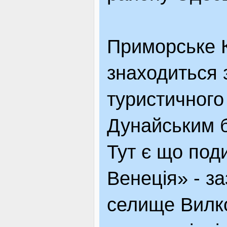
Приморське К
знаходиться з
туристичного
Дунайським 
Тут є що под
Венеція» - з
селище Вилк