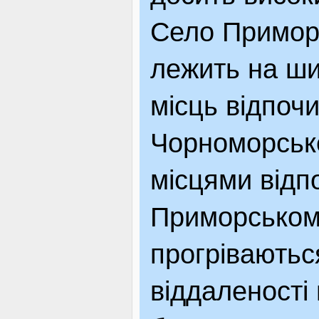
Село Приморс
лежить на ши
місць відпоч
Чорноморське
місцями відп
Приморському
прогріваютьс
віддаленості 