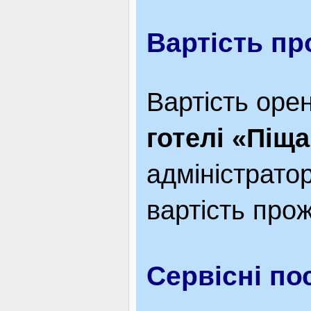
Вартість п
Вартість оре
готелі «Піщ
адміністрато
вартість про
Сервісні по