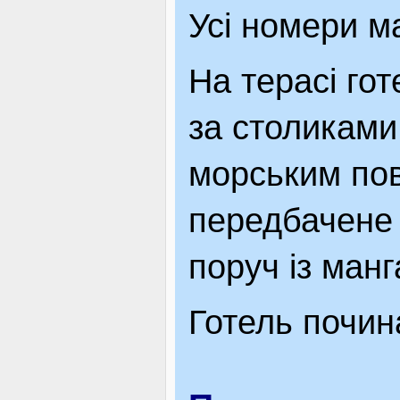
Усі номери м
На терасі гот
за столиками
морським пов
передбачене 
поруч із ман
Готель почина