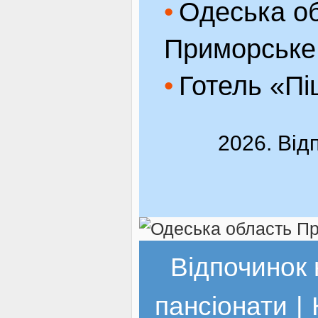
Одеська обл
Приморське
Готель «П
2026. Від
Відпочинок 
пансіонати
|