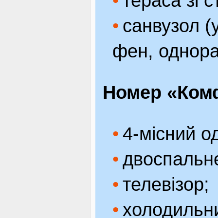
тераса зі с
санвузол (
фен, однора
Номер «Комф
4-місний о
двоспальне
телевізор;
холодильн