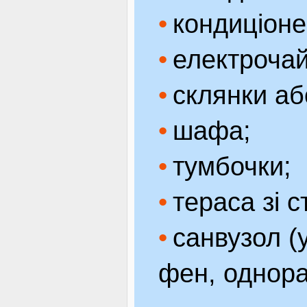
кондиціоне
електрочай
склянки аб
шафа;
тумбочки;
тераса зі с
санвузол (
фен, однора