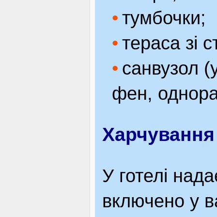
тумбочки;
тераса зі с
санвузол (
фен, однора
Харчування
У готелі над
включено у в