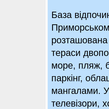
ЯК ДОЇХАТИ
База відпочи
Приморському
розташована н
тераси двопо
море, пляж, б
паркінг, обл
мангалами. У
телевізори, 