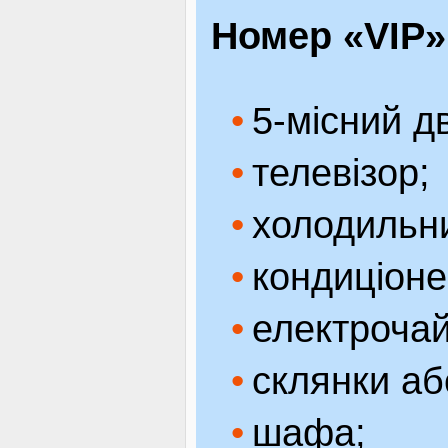
Номер «VIP»
5-місний д
телевізор;
холодильн
кондиціоне
електрочай
склянки аб
шафа;