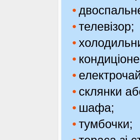
двоспальне
телевізор;
холодильн
кондиціоне
електрочай
склянки аб
шафа;
тумбочки;