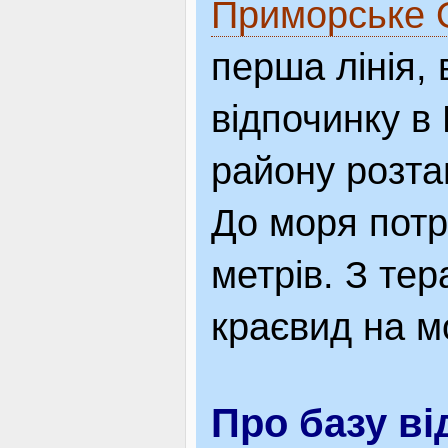
Приморське О
ВІДВІДУВАЧАМ
перша лінія, 
відпочинку в
АКЦІЇ
району розта
ПОСЛУГИ
До моря потр
метрів. З тер
НОВЕ!
краєвид на м
ОГОЛОШЕННЯ
Про базу ві