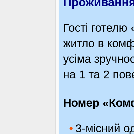
Проживанн
Гості готелю
житло в ком
усіма зручно
на 1 та 2 пов
Номер «Комф
3-місний о