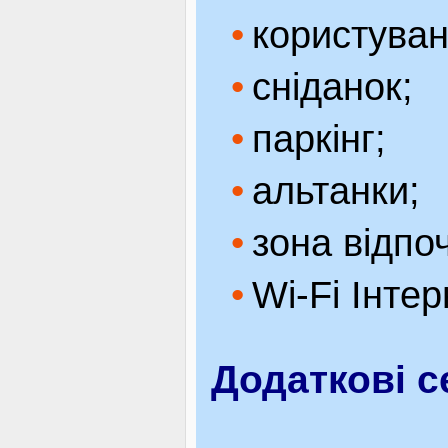
користува
сніданок;
паркінг;
альтанки;
зона відпо
Wi-Fi Інтер
Додаткові с