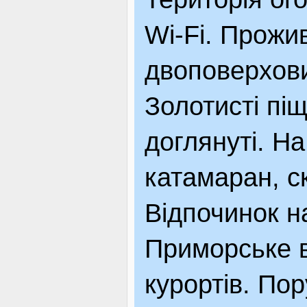
Wi-Fi. Прожи
двоповерхови
Золотисті піщ
доглянуті. Н
катамаран, ск
Відпочинок н
Приморське в
курортів. По