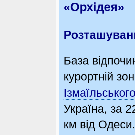
«Орхідея»
ВІДВІДУВАЧАМ
Розташуван
АКЦІЇ
База відпочи
ПОСЛУГИ
курортній зо
Ізмаїльськог
НОВЕ!
Україна, за 2
ОГОЛОШЕННЯ
км від Одеси