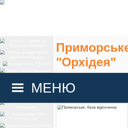
Приморське
"Орхідея"
Одеська обл., Кіл
МЕНЮ
На карте
ГОЛОВНА