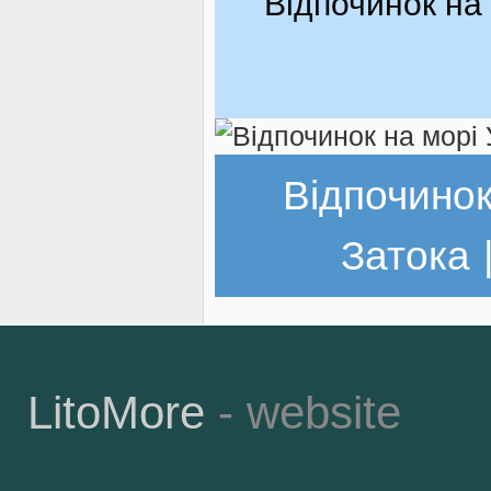
Відпочинок на 
Відпочинок
Затока
LitoMore
- website