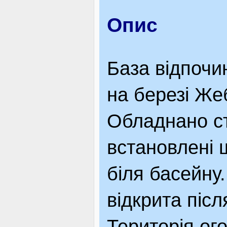
ЯК ДОЇХАТИ
Опис
База відпочи
на березі Жеб
Обладнано ст
встановлені 
біля басейну.
відкрита післ
Територія ого