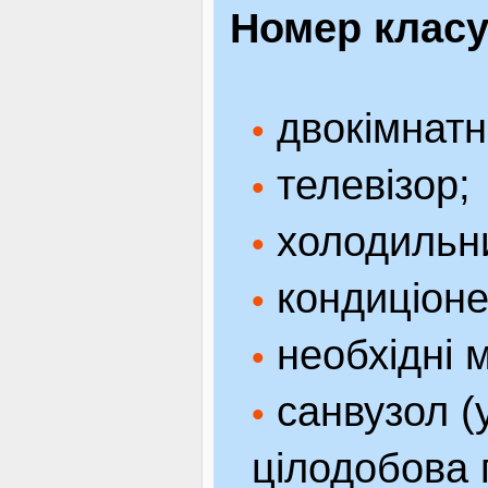
Номер класу
двокімнатн
•
телевізор;
•
холодильн
•
кондиціоне
•
необхідні м
•
санвузол (у
•
цілодобова 