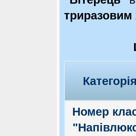
триразовим
Категорі
Номер кла
"Напівлюк