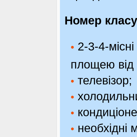
Номер класу
2-3-4-місні
•
площею від
телевізор;
•
холодильн
•
кондиціоне
•
необхідні м
•