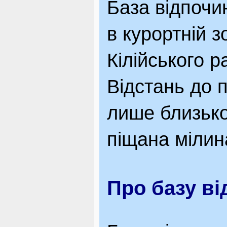
База відпочи
ВІДВІДУВАЧАМ
в курортній 
Кілійського р
АКЦІЇ
Відстань до 
ПОСЛУГИ
лише близько
піщана мілин
НОВЕ!
Про базу ві
ОГОЛОШЕННЯ