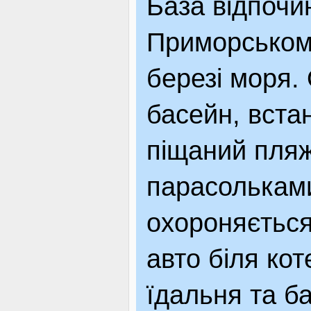
База відпочи
ЯК ДОЇХАТИ
Приморськом
березі моря.
басейн, вста
піщаний пляж
парасольками
охороняється
авто біля кот
їдальня та б