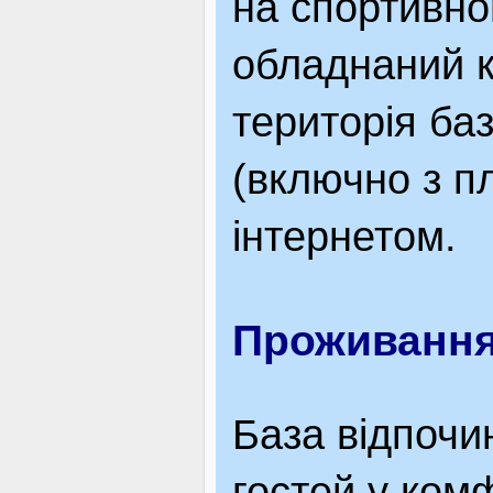
на спортивно
обладнаний к
територія баз
(включно з п
інтернетом.
Проживанн
База відпочи
гостей у ком