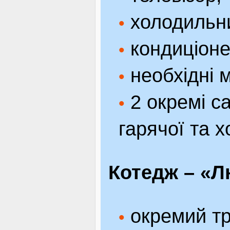
холодильн
•
кондиціоне
•
необхідні м
•
2 окремі с
•
гарячої та х
Котедж – «Л
окремий тр
•