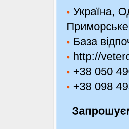
Україна, Од
•
Приморське
База відпо
•
http://veter
•
+38 050 49
•
+38 098 49
•
Запрошуєм