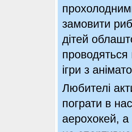
прохолодним
замовити риб
дітей облашт
проводяться 
ігри з аніма
Любителі акт
пограти в нас
аерохокей, а