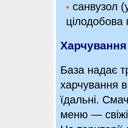
санвузол (у
•
цілодобова 
Харчування
База надає т
харчування в
їдальні. Сма
меню — свіжі 