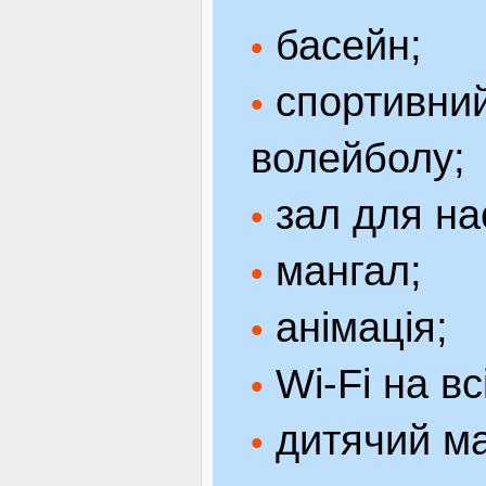
басейн;
•
спортивний
•
волейболу;
зал для нас
•
мангал;
•
анімація;
•
Wi-Fi на вс
•
дитячий ма
•