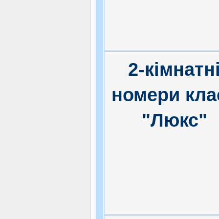
2-кімнатн
номери кла
"Люкс"