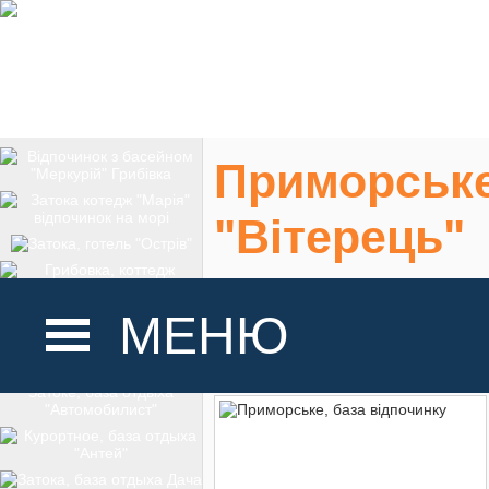
Приморське
"Вітерець"
Одеська область,
МЕНЮ
На карте
ГОЛОВНА