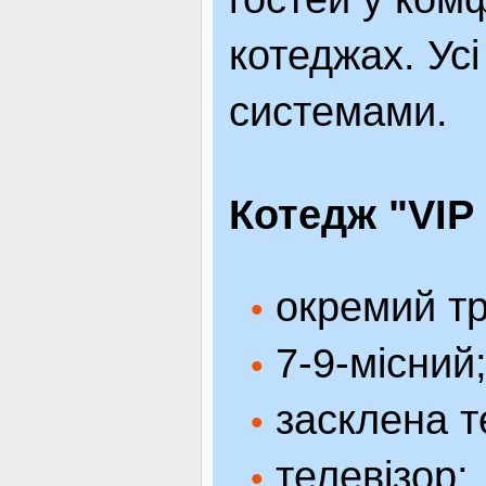
котеджах. Усі
системами.
Котедж "VIP
окремий тр
•
7-9-місний
•
засклена т
•
телевізор;
•