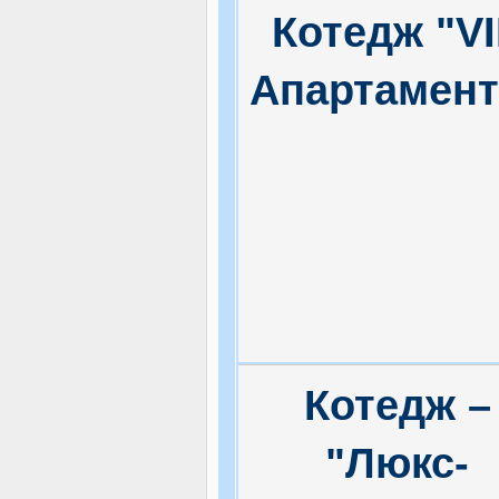
Котедж "V
Апартамент
Котедж –
"Люкс-