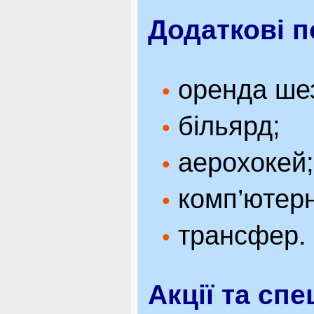
Додаткові п
оренда шез
•
більярд;
•
аерохокей;
•
комп’ютерн
•
трансфер.
•
Акції та спе