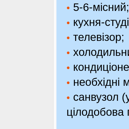
5-6-місний
•
кухня-студі
•
телевізор;
•
холодильн
•
кондиціоне
•
необхідні м
•
санвузол (у
•
цілодобова 