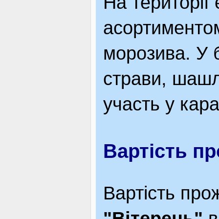
На території 
асортиментом
морозива. У 
страви, шашли
участь у кара
Вартість п
Вартість пр
"Вітерець"
в