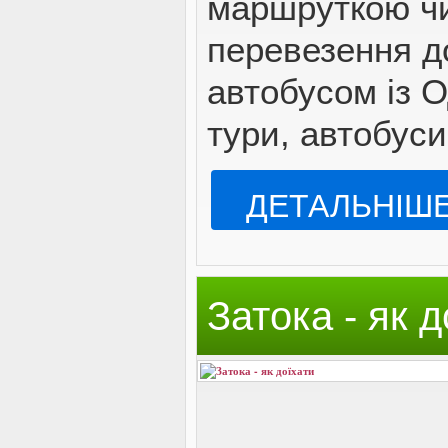
маршруткою чи
ЯК ДОЇХАТИ
перевезення до
автобусом із О
тури, автобуси
ДЕТАЛЬНІШ
Затока - як д