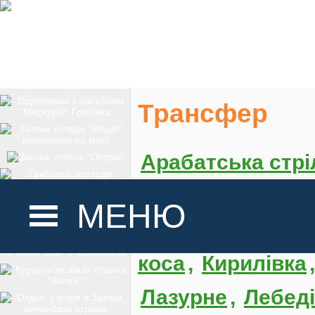
Трансфер
Арабатська стрі
Грибівка
,
Заліз
МЕНЮ
Кароліно-Бугаз
,
коса
,
Кирилівка
ГОЛОВНА
Лазурне
,
Лебеді