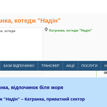
нка, котедж "Надін"
Катранка, котедж "Надін"
litomore.com.ua/hotels/nadine
БАЗИ ВІДПОЧИНКУ
ТРАНСФЕР
АКЦІЇ
ПОСЛУГИ
Н
О
нка, відпочинок біля моря
ж "Надін" – Катранка, приватний сектор