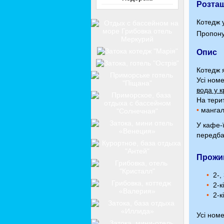
Розта
Котедж 
Пропон
Опис
Котедж 
Усі ном
вода у 
На тери
•
манга
У кафе-
передба
Прожи
2-,
2-к
2-к
Усі ном