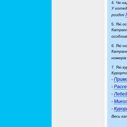
4. Чи на
У котед
розділі
5. Які о
Катранк
особлив
6. Які 
Катранк
номерів
7. Які к
Курорти
Примо
•
Рассе
•
Лебед
•
Микол
•
Куро
•
Весь ка