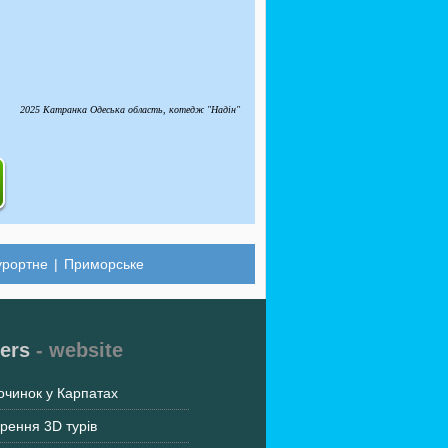
2025 Катранка Одеська область, котедж "Надін"
урортне
|
Приморське
ers
- website
очинок у Карпатах
рення 3D турів