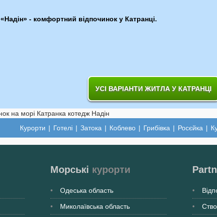
«Надін» - комфортний відпочинок у Катранці.
УСІ ВАРІАНТИ ЖИТЛА У КАТРАНЦІ
Курорти
|
Готелі
|
Затока
|
Коблево
|
Грибівка
|
Росєйка
|
К
Морські
курорти
Partn
Одеська
область
Відп
Миколаївська
область
Ство