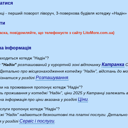
татися
ці - перший поворот ліворуч, 3-поверхова будівля котеджу «Надін» 
ти
аска, повідомляйте, що телефонуєте з сайту LitoMore.com.ua)
а інформація
аходиться котедж "Надін"?
Катранка
 "Надін"
розташований у курортній зоні відпочинку
О
 Детально про місцезнаходження котеджу "Надін", відстань до 
Розташування
ізнатися у розділі
.
ціни на проживання пропонує котедж "Надін"?
ь проживання у котеджі "Надін", ціни 2025 у Катранці залежать ві
Ціни
а інформація про ціни вказана у розділі
.
ослуги пропонує котедж "Надін"?
жі "Надін" надаються безкоштовні та платні послуги. Детально 
Сервіс і послуги
 у розділі
.