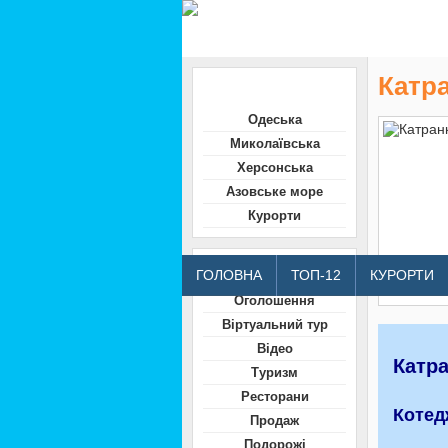
Катра
Область
Одеська
Миколаївська
Херсонська
Азовське море
Курорти
Відвідувачам
ГОЛОВНА
ТОП-12
КУРОРТИ
Оголошення
Віртуальний тур
Відео
Катра
Туризм
Ресторани
Котед
Продаж
Подорожі