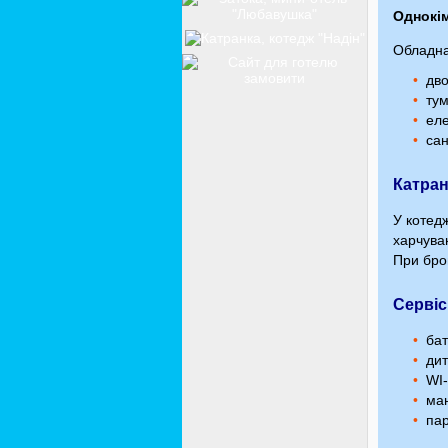
Однокім
Обладна
дво
тум
еле
сан
Катран
У котедж
харчува
При брон
Сервіс
бат
дит
WI-
ман
пар