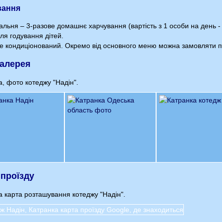
вання
альня – 3-разове домашнє харчування (вартість з 1 особи на день - 
ля годування дітей.
е кондиціонований. Окремо від основного меню можна замовляти пр
алерея
, фото котеджу "Надін".
 проїзду
а карта розташування котеджу "Надін".