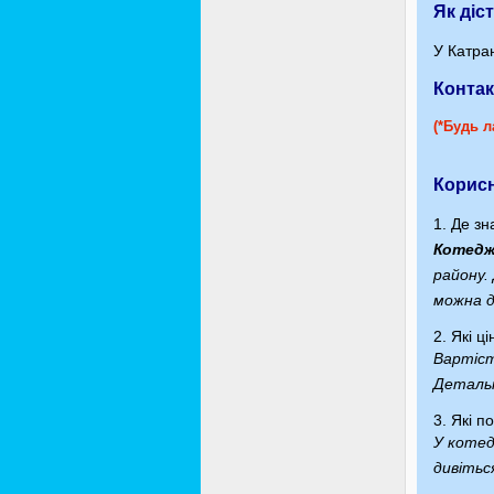
Як діс
У Катран
Контак
(*Будь л
Корисн
1. Де зн
Котедж
району.
можна д
2. Які 
Вартіст
Детальн
3. Які п
У котед
дивіться