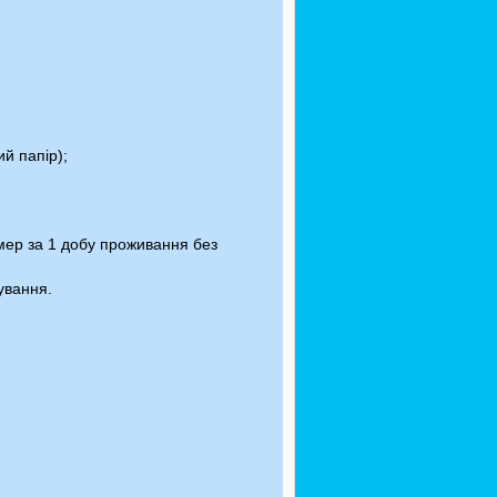
й папір);
омер за 1 добу проживання без
ування.