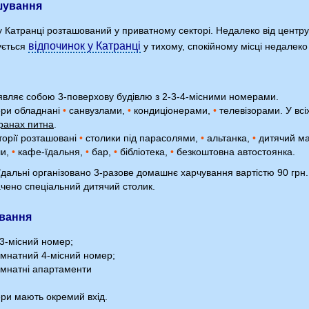
шування
у Катранці розташований у приватному секторі. Недалеко від центру
відпочинок у Катранці
ується
у тихому, спокійному місці недалеко
являє собою 3-поверхову будівлю з 2-3-4-місними номерами.
ери обладнані
•
санвузлами,
•
кондиціонерами,
•
телевізорами. У всі
кранах питна
.
торії розташовані
•
столики під парасолями,
•
альтанка,
•
дитячий ма
ли,
•
кафе-їдальня,
•
бар,
•
бібліотека,
•
безкоштовна автостоянка.
їдальні організовано 3-разове домашнє харчування вартістю 90 грн.
чено спеціальний дитячий столик.
вання
 3-місний номер;
імнатний 4-місний номер;
імнатні апартаменти
ери мають окремий вхід.