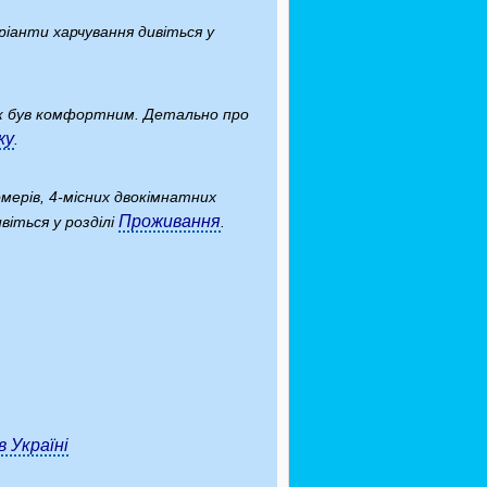
ріанти харчування дивіться у
ок був комфортним. Детально про
жу
.
мерів, 4-місних двокімнатних
Проживання
іться у розділі
.
в Україні