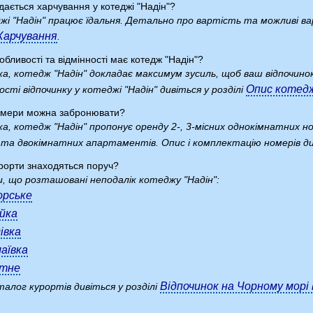
дається харчування у котеджі "Надін"?
жі "Надін" працює їдальня. Детально про вартість та можливі ва
Харчування
.
собливості та відмінності має котедж "Надін"?
а, котедж "Надін" докладає максимум зусиль, щоб ваш відпочин
Опис котед
ості відпочинку у котеджі "Надін" дивіться у розділі
номери можна забронювати?
а, котедж "Надін" пропонує оренду 2-, 3-місних однокімнатних но
 та двокімнатних апартаментів. Опис і комплектацію номерів див
урорти знаходяться поруч?
, що розташовані неподалік котеджу "Надін":
рське
йка
івка
аївка
ртне
Відпочинок на Чорному морі 
талог курортів дивіться у розділі