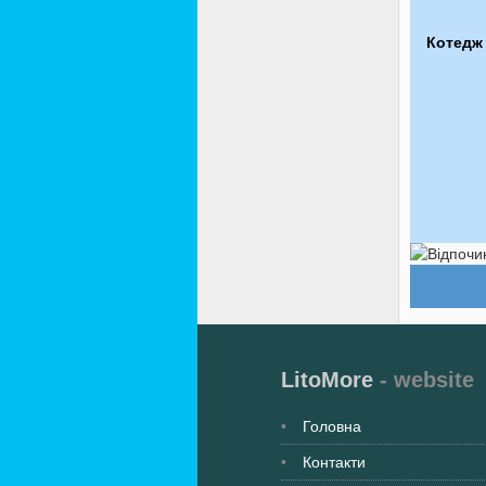
Котедж 
LitoMore
- website
Головна
Контакти