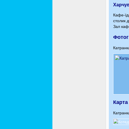
Харчу
Кафе-їд
столик д
Зал каф
Фотог
Катранка
Карта
Катранк