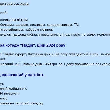
натний 2-місний
ний:
спальним ліжком;
бочками, шафою, столиком, холодильником, ТV;
ктрочайником, набором склянок;
вузлом (душова кабіна, умивальник, унітаз, туалетне мило, туалетни
ка котедж "Надін", ціни 2024 року
і "Надін" курорту Катранка ціни 2024 року складають 450 грн. за н
ння.
юванні на 5 і більше днів - 350 грн. за 1 добу проживання без харч
, включений у вартість
ут;
ячий майданчик;
FI інтернет;
гал;
ковка на території котеджу.