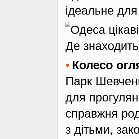
ідеальне для 
Де знаходить
Колесо огл
Парк Шевченк
для прогулян
справжня род
з дітьми, зак