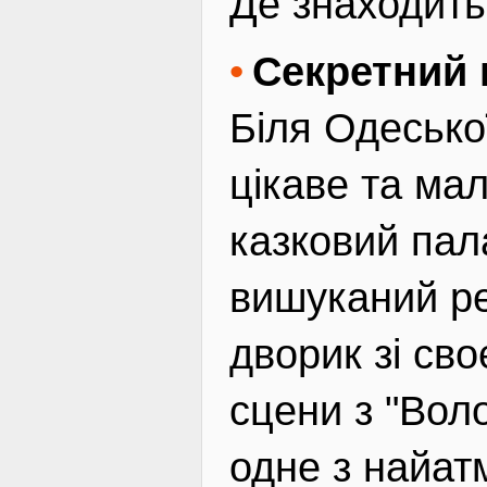
Де знаходит
Секретний 
Біля Одесько
цікаве та ма
казковий пал
вишуканий ре
дворик зі св
сцени з "Воло
одне з найат