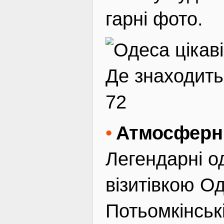
гарні фото.
Де знаходить
72
Атмосферні
Легендарні о
візитівкою О
Потьомкінськ