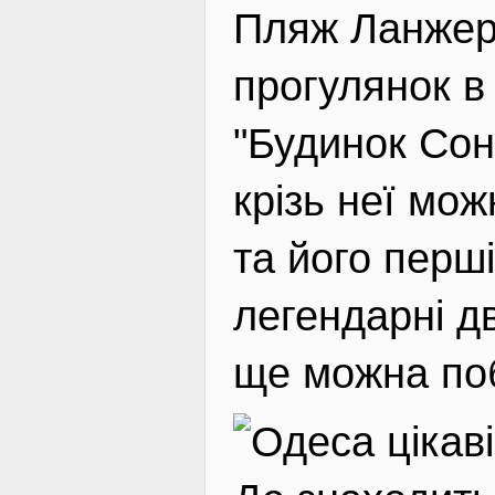
Пляж Ланжер
прогулянок в
"Будинок Сон
крізь неї мож
та його перш
легендарні дв
ще можна поб