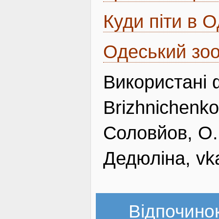
Куди піти в 
Одеський зо
Використані ф
Brizhnichenko
Соловйов, О.
Дедюліна, vk
Відпочинок