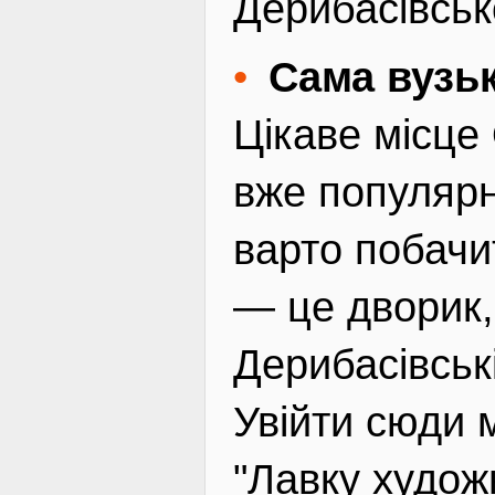
Дерибасівськ
Сама вузьк
Цікаве місце
вже популярн
варто побачи
— це дворик,
Дерибасівськ
Увійти сюди 
"Лавку худож