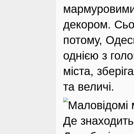
мармуровими
декором. Сьо
потому, Оде
однією з гол
міста, збері
та величі.
Де знаходить