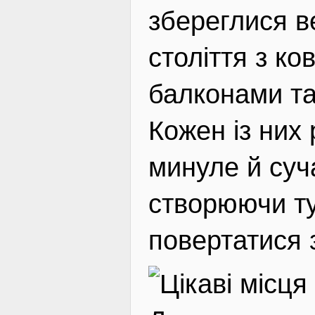
збереглися в
століття з к
балконами т
Кожен із них 
минуле й суч
створюючи ту
повертатися з