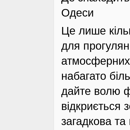
Одеси
Це лише кільк
для прогулян
атмосферних 
набагато біл
дайте волю ф
відкриється з
загадкова та