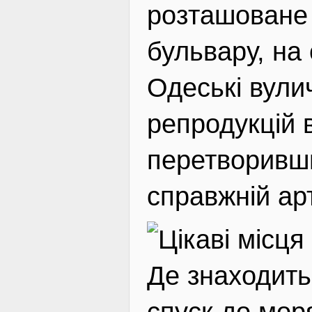
розташоване 
ВІДВІДУВАЧАМ
бульвару, на
Одеські вули
АКЦІЇ
репродукцій 
ПОСЛУГИ
перетворивши
справжній арт
НОВЕ!
Де знаходить
ОГОЛОШЕННЯ
спуск до мор