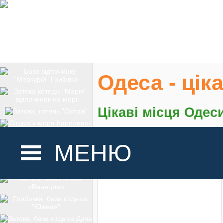
Одеса - цік
Цікаві місця Одес
На карте
МЕНЮ
ГОЛОВНА