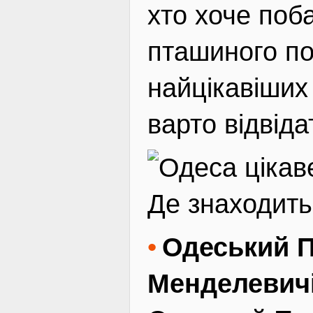
хто хоче поб
пташиного по
найцікавіших 
варто відвіда
Де знаходить
Одеський П
Менделевичі