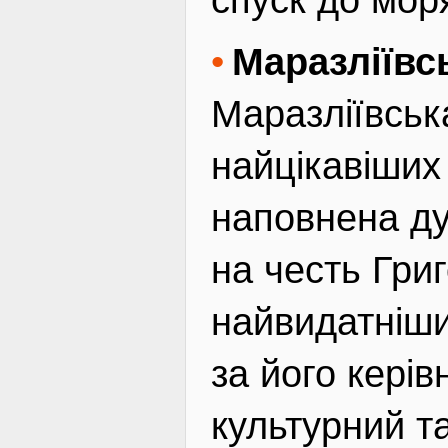
ЯК ДОЇХАТИ
Маразліївс
Маразліївськ
найцікавіших
наповнена ду
на честь Гри
найвидатніши
за його керів
культурний та