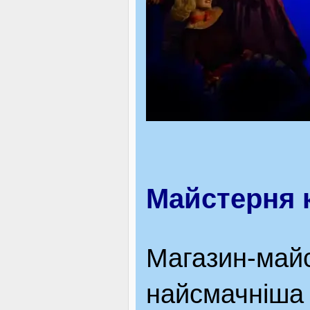
Майстерня к
Магазин-майс
найсмачніша