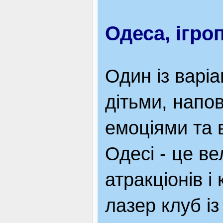
Одеса, ігро
Один із варіа
дітьми, напо
емоціями та 
Одесі - це ве
атракціонів і
лазер клуб із