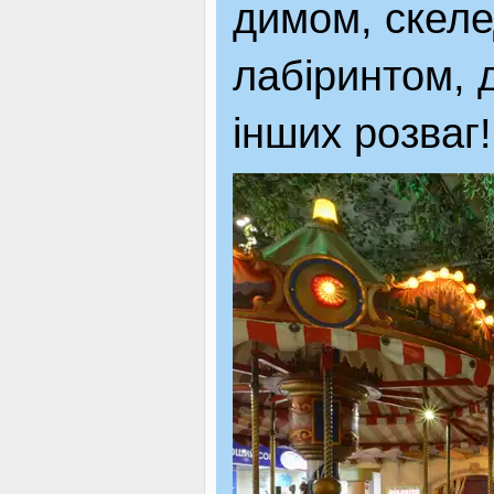
димом, скеле
лабіринтом, 
інших розваг!