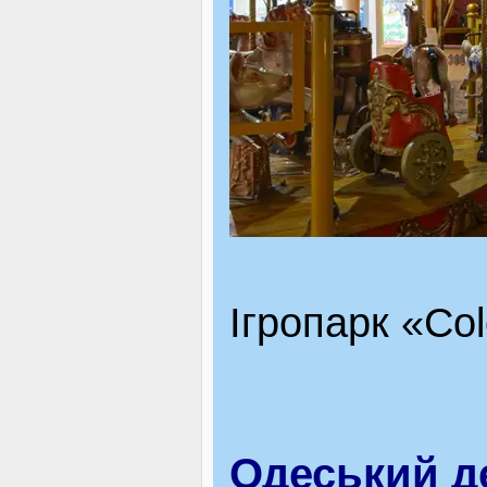
Ігропарк «Col
Одеський д