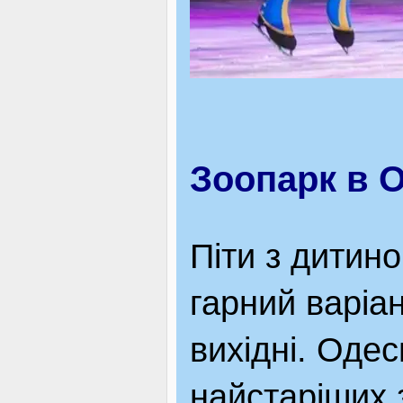
Зоопарк в О
Піти з дитин
гарний варіа
вихідні. Одес
найстаріших з