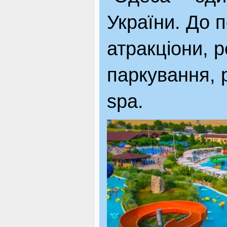
України. До п
атракціони, р
паркування, р
spa.