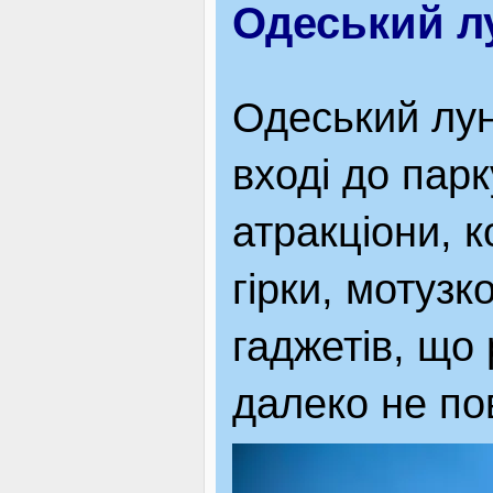
Одеський л
Одеський лу
вході до пар
атракціони, 
гірки, мотузк
гаджетів, що
далеко не пов