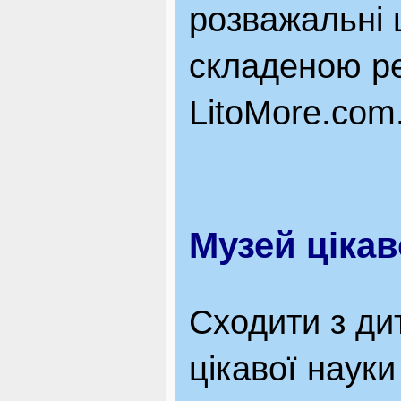
розважальні ц
ВІДВІДУВАЧАМ
складеною ре
LitoMore.com
АКЦІЇ
ПОСЛУГИ
Музей цікав
НОВЕ!
Сходити з ди
ОГОЛОШЕННЯ
цікавої наук