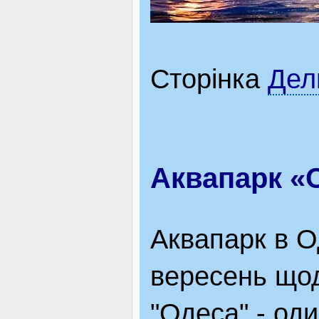
Сторінка
Дел
Аквапарк «
Аквапарк в О
вересень щод
"Одеса" - од