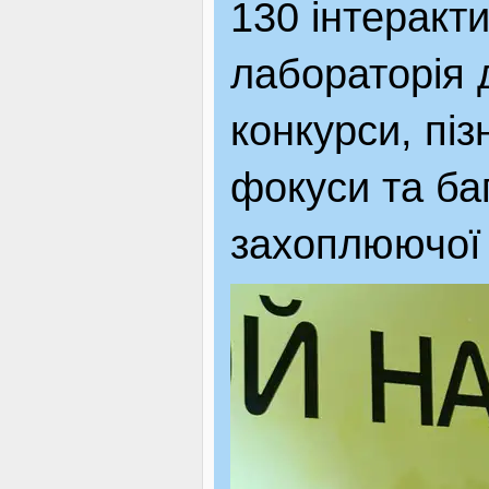
130 інтеракт
ЯК ДОЇХАТИ
лабораторія 
конкурси, піз
фокуси та баг
захоплюючої 