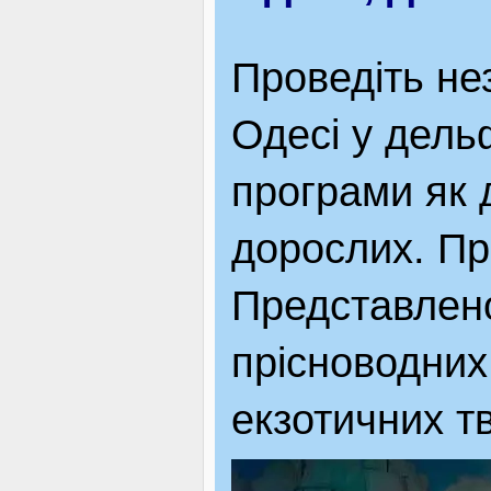
Проведіть нез
Одесі у дель
програми як д
дорослих. Пр
Представлено
прісноводних
екзотичних т