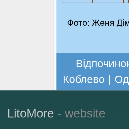
Фото: Женя Дім
Відпочинок
Коблево
|
Од
LitoMore
- website