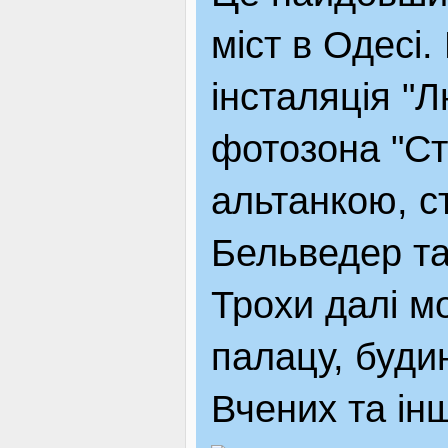
міст в Одесі
інсталяція "
фотозона "Ст
альтанкою, с
Бельведер та
Трохи далі м
палацу, буди
Вчених та ін