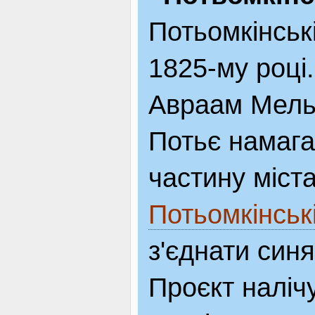
Потьомкінськ
1825-му році.
Авраам Мель
Потьє намага
частину міста
Потьомкінськ
з'єднати син
Проєкт наліч