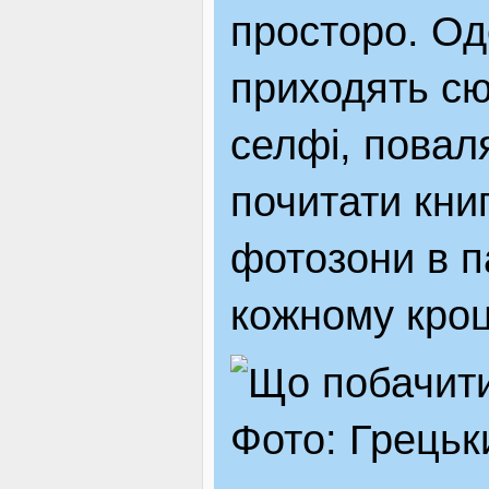
просторо. Оде
приходять сю
селфі, повал
почитати книг
фотозони в п
кожному кроц
Фото: Грецьк