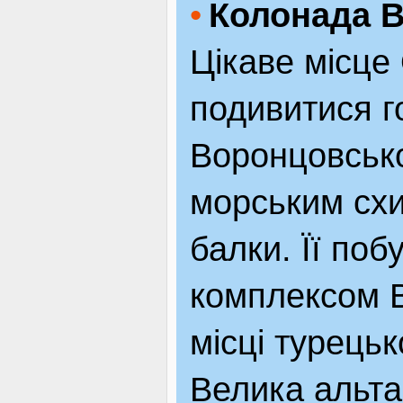
Колонада В
Цікаве місце 
подивитися г
Воронцовськ
морським схи
балки. Її поб
комплексом 
місці турець
Велика альта