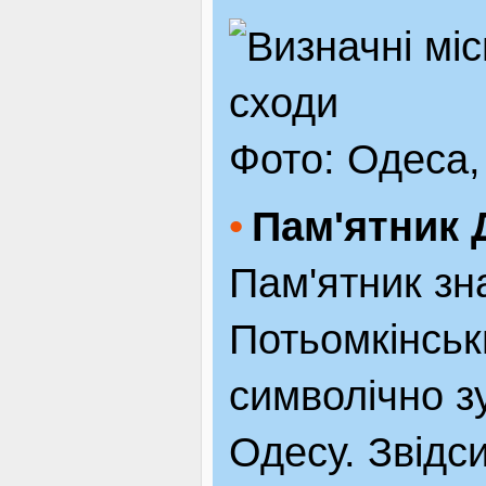
Фото: Одеса,
Пам'ятник 
Пам'ятник зн
Потьомкінсь
символічно зу
Одесу. Звідс