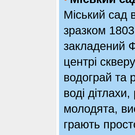
Міський сад 
зразком 1803
закладений Ф
центрі сквер
водограй та 
воді дітлахи,
молодята, ви
грають прост