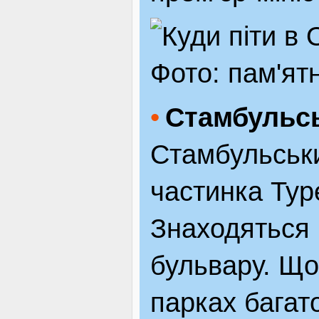
Фото: пам'ят
Стамбульсь
Стамбульськи
частинка Туре
Знаходяться 
бульвару. Що
парках багат