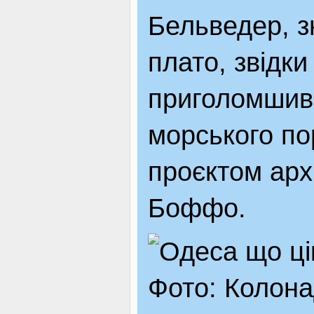
Бельведер, з
плато, звідки
приголомшиви
морського по
проєктом арх
Боффо.
Фото: Колона