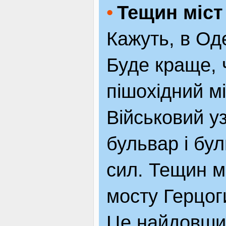
Тещин міст
Кажуть, в Оде
Буде краще, 
пішохідний м
Військовий у
бульвар і бу
сил. Тещин м
мосту Герцог
Це найдовший