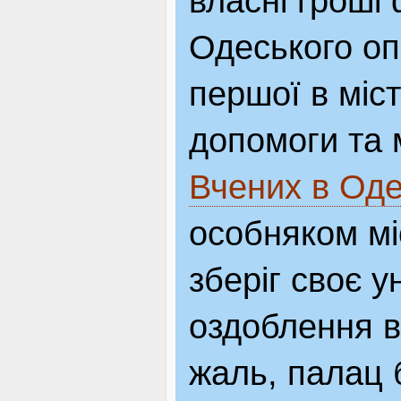
власні гроші
Одеського оп
першої в міст
допомоги та м
Вчених в Оде
особняком мі
зберіг своє у
оздоблення в
жаль, палац