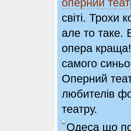
оперний теат
світі. Трохи 
але то таке.
опера краща!
самого синьог
Оперний теат
любителів фот
театру.