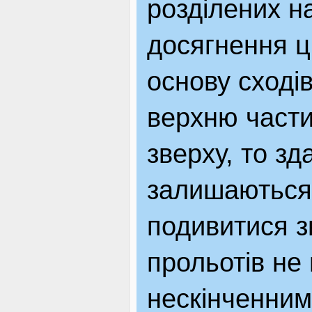
розділених н
досягнення ц
основу сході
верхню части
зверху, то зд
залишаються 
подивитися зн
прольотів не
нескінченним