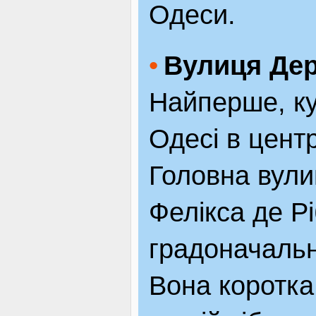
Одеси.
ВІДВІДУВАЧАМ
Вулиця Дер
АКЦІЇ
Найперше, ку
Одесі в цент
ПОСЛУГИ
Головна вули
Фелікса де Р
НОВЕ!
градоначальн
ОГОЛОШЕННЯ
Вона коротка