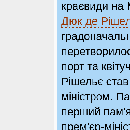
краєвиди на 
Дюк де Ріше
градоначальн
перетворилос
порт та квіту
Рішельє став
міністром. П
перший пам'
прем'єр-мініс