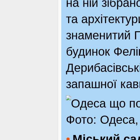
на ній зібран
ЯК ДОЇХАТИ
та архітектур
знаменитий 
будинок Фелі
Дерибасівськ
запашної кав
Фото: Одеса,
Міський са