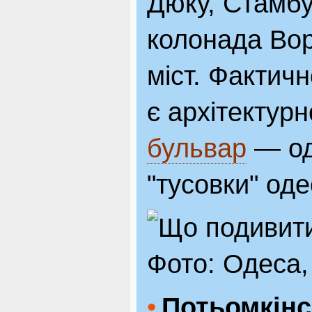
Дюку, Стамбу
колонада Вор
міст. Фактичн
є архітектур
бульвар
— од
"тусовки" оде
Фото: Одеса,
Потьомкінс