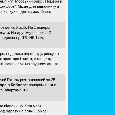
емпінгу "Морський бриз". Номери в
Комфорт". Мiсце для вiдпочинку в
очка, кухня для самостійного
вані на 6 осіб. На 1 поверсі
мната. На другому поверсі - 2
кондиціонер, ТБ, НВЧ-піч,
ря, недалеко від центру, ринку та
: просторо і чисто, є місце для
ні номери з усіма зручностями та
ево! Готель розташований за 25
море в Коблеве
: панорамні вікна,
та "апартаменти"
за відпочинку біля моря
ихід одразу на пляж. Сучасні