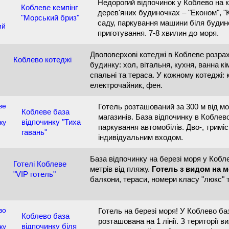
Недорогий відпочинок у Коблево на к
Коблеве кемпінг
дерев'яних будиночках – "Економ", "
"Морський бриз"
саду, паркування машини біля будин
приготування. 7-8 хвилин до моря.
Двоповерхові котеджі в Коблеве розрахо
Коблево котеджі
будинку: хол, вітальня, кухня, ванна кі
спальні та тераса. У кожному котеджі: 
електрочайник, фен.
Готель розташований за 300 м від мо
Коблеве база
магазинів. База відпочинку в Коблево
відпочинку "Тиха
паркування автомобілів. Дво-, триміс
гавань"
індивідуальним входом.
База відпочинку на березі моря у Кобл
Готелі Коблеве
метрів від пляжу.
Готель з видом на 
"VIP готель"
балкони, тераси, номери класу "люкс" 
Готель на березі моря! У Коблево ба
Коблево база
розташована на 1 лінії. З території в
відпочинку біля