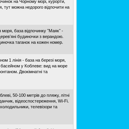
очинок на Чорному морі, курорти,
я, тут можна недорого відпочити на
 моря, база відпочинку "Маяк" -
дерев'яні будиночки з верандою.
диночка таганок на кожен номер.
ом 1 лінія - база на березі моря,
з басейном у Коблеве: вид на море
фонтаном. Двокімнатні та
леві, 50-100 метрів до пляжу, літні
данчик, відеоспостереження, Wi-Fi.
 холодильники, телевізори та