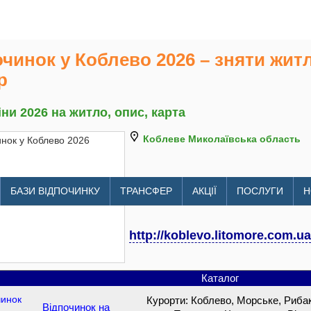
чинок у Коблево 2026 – зняти житл
р
іни 2026 на житло, опис, карта
Коблеве Миколаївська область
БАЗИ ВІДПОЧИНКУ
ТРАНСФЕР
АКЦІЇ
ПОСЛУГИ
Н
http://koblevo.litomore.com.ua
Каталог
Курорти: Коблево, Морське, Рибак
Відпочинок на