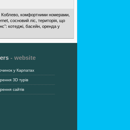
 у Коблево, комфортними номерами,
rnet, сосновий ліс, територія, що
нс": котеджі, басейн, оренда у
ers
- website
очинок у Карпатах
рення 3D турів
рення сайтів