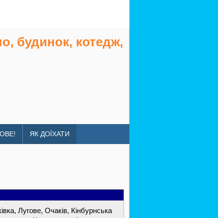
о, будинок, котедж,
ОВЕ!
ЯК ДОЇХАТИ
івка, Лугове, Очаків, Кінбурнська