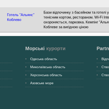
Бази відпочинку з басейном та готелі
Готель "Альянс"
тенісним кортом, рестораном. Wi-Fi Inte
Коблево
охороняється, парковка. Кемпінг "Алья
Коблеве за вигідною ціною
Морські
курорти
Partn
Одеська
область
Відп
Миколаївська
область
Ство
Херсонська
область
Ство
Азовське море