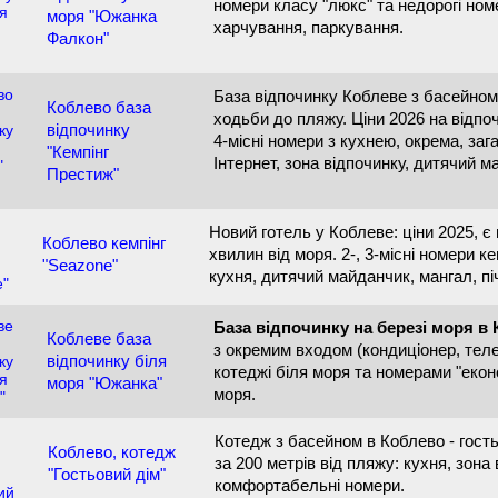
номери класу "люкс" та недорогі ном
моря "Южанка
харчування, паркування.
Фалкон"
База відпочинку Коблеве з басейном
Коблево база
ходьби до пляжу. Ціни 2026 на відпоч
відпочинку
4-місні номери з кухнею, окрема, заг
"Кемпінг
Інтернет, зона відпочинку, дитячий 
Престиж"
Новий готель у Коблеве: ціни 2025, є 
Коблево кемпінг
хвилин від моря. 2-, 3-місні номери ке
"Seazone"
кухня, дитячий майданчик, мангал, п
База відпочинку на березі моря в
Коблеве база
з окремим входом (кондиціонер, теле
відпочинку біля
котеджі біля моря та номерами "екон
моря "Южанка"
моря.
Котедж з басейном в Коблево - гост
Коблево, котедж
за 200 метрів від пляжу: кухня, зона 
"Гостьовий дім"
комфортабельні номери.