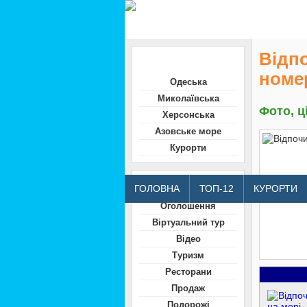
Відпо
Область
номе
Одеська
Миколаївська
Фото, ц
Херсонська
Азовське море
Курорти
Відвідувачам
ГОЛОВНА
ТОП-12
КУРОРТИ
Оголошення
Віртуальний тур
Відео
Туризм
Ресторани
Продаж
Подорожі