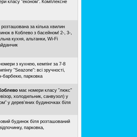
ери класу "економ". Комплексне
 розташована за кілька хвилин
инок в Коблево з басейном! 2-, 3-,
альна кухня, альтанки, Wi-Fi
майданчик
номери з кухнею, кемпінг за 7-8
мпінгу "Seazone": всі зручності,
іч-барбекю, парковка
 Коблево
має номери класу "люкс"
візор, холодильник, санвузол) у
ом" у дерев'яних будиночках біля
ьовий будинок біля розташований
відпочинку, парковка,