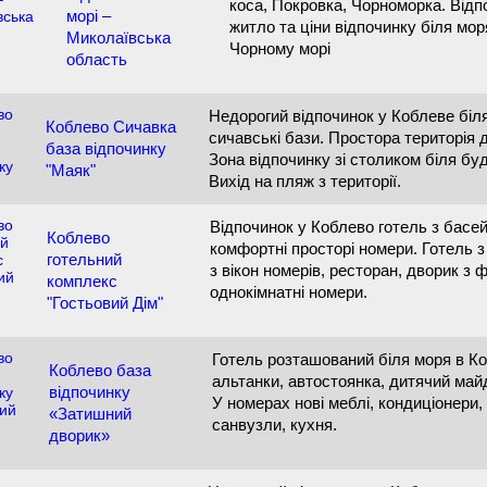
коса, Покровка, Чорноморка. Відп
морі –
житло та ціни відпочинку біля мор
Миколаївська
Чорному морі
область
Недорогий відпочинок у Коблеве біля
Коблево Сичавка
сичавські бази. Простора територія 
база відпочинку
Зона відпочинку зі столиком біля бу
"Маяк"
Вихід на пляж з території.
Відпочинок у Коблево готель з басейн
Коблево
комфортні просторі номери. Готель 
готельний
з вікон номерів, ресторан, дворик з 
комплекс
однокімнатні номери.
"Гостьовий Дім"
Готель розташований біля моря в Коб
Коблево база
альтанки, автостоянка, дитячий май
відпочинку
У номерах нові меблі, кондиціонери,
«Затишний
санвузли, кухня.
дворик»