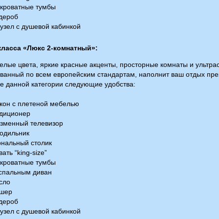
кроватные тумбы
дероб
зел с душевой кабинкой
класса «Люкс 2-комнатный»:
елые цвета, яркие красные акценты, просторные комнаты и ультр
ванный по всем европейским стандартам, наполнит ваш отдых пре
е данной категории следующие удобства:
кон с плетеной мебелью
диционер
зменный телевизор
одильник
нальный столик
ать “king-size”
кроватные тумбы
спальным диван
сло
шер
дероб
зел с душевой кабинкой