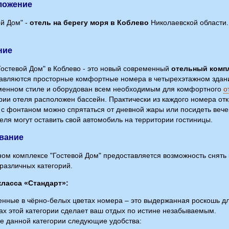
ложение
ой Дом" -
отель на берегу моря в Коблево
Николаевской области.
.
ние
Гостевой Дом" в Коблево - это новый современный
отельный компл
авляются просторные комфортные номера в четырехэтажном здан
менном стиле и оборудован всем необходимым для комфортного
о
рии отеля расположен бассейн. Практически из каждого номера от
 с фонтаном можно спрятаться от дневной жары или посидеть веч
теля могут оставить свой автомобиль на территории гостиницы.
вание
ном комплексе "Гостевой Дом" предоставляется возможность снят
различных категорий.
класса «Стандарт»:
нные в чёрно-белых цветах номера – это выдержанная роскошь д
ах этой категории сделает ваш отдых по истине незабываемым.
е данной категории следующие удобства: