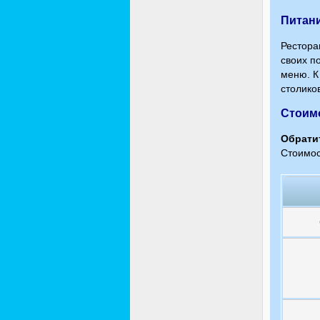
Питан
Рестора
своих п
меню. К
столико
Стоим
Обрати
Стоимос