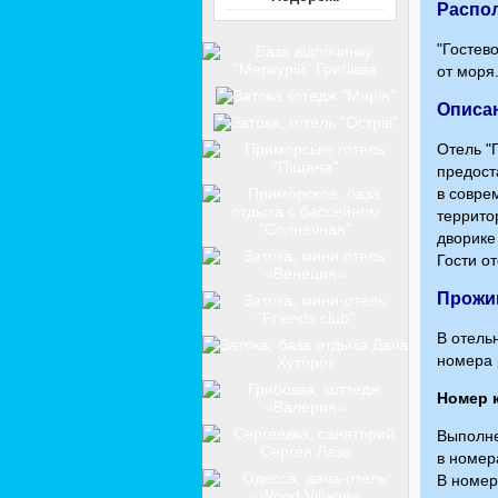
Распо
"Гостев
от моря
Описа
Отель "
предост
в совре
террито
дворике
Гости о
Прожи
В отель
номера 
Номер 
Выполне
в номер
В номер