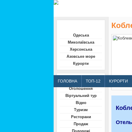
Кобл
Область
Одеська
Миколаївська
Херсонська
Азовське море
Курорти
Відвідувачам
ГОЛОВНА
ТОП-12
КУРОРТИ
Оголошення
Віртуальний тур
Відео
Кобл
Туризм
Ресторани
Отель
Продаж
Подорожі