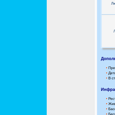
Л
Допол
•
Пред
•
Дети
•
В ст
Инфра
•
Рес
•
Жив
•
Басс
•
Бес