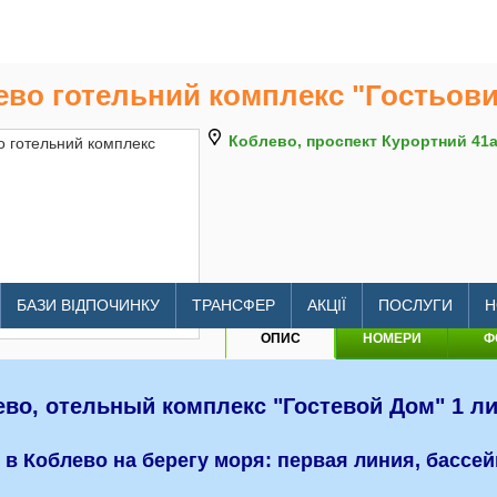
ево готельний комплекс "Гостьови
Коблево, проспект Курортний 41
litomore.com.ua/hotels/koblev
БАЗИ ВІДПОЧИНКУ
ТРАНСФЕР
АКЦІЇ
ПОСЛУГИ
Н
ОПИС
НОМЕРИ
Ф
ево, отельный комплекс "Гостевой Дом" 1 л
 в Коблево на берегу моря: первая линия, бассей