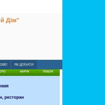
й Дім"
а
o-white-house
ОВЕ!
ЯК ДОЇХАТИ
ОТО
КАРТА
ПОШТА
иния
н, ресторан