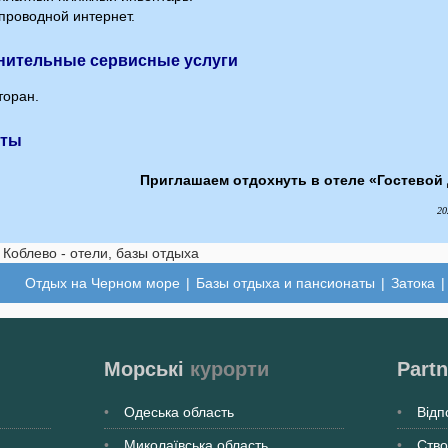
роводной интернет.
нительные сервисные услуги
торан.
кты
Приглашаем отдохнуть в отеле «Гостевой
20
Отдых на Черном море
|
Базы отдыха и пансионаты
|
Затока
Морські
курорти
Partn
Одеська
область
Відп
Миколаївська
область
Ство