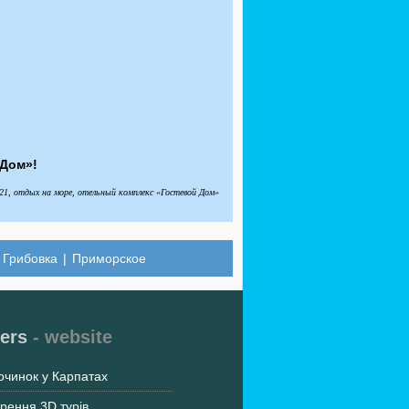
 Дом»!
21, отдых на море, отельный комплекс «Гостевой Дом»
|
Грибовка
|
Приморское
ers
- website
очинок у Карпатах
рення 3D турів