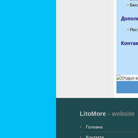
•
Бесп
Допол
•
Рес
Конта
LitoMore
- website
Головна
Контакти