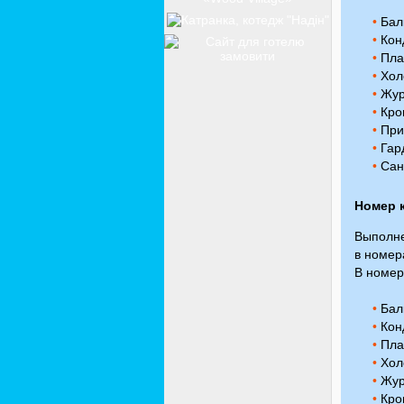
•
Бал
•
Кон
•
Пла
•
Хол
•
Жур
•
Кров
•
При
•
Гар
•
Сану
Номер 
Выполне
в номер
В номер
•
Бал
•
Кон
•
Пла
•
Хол
•
Жур
•
Кров