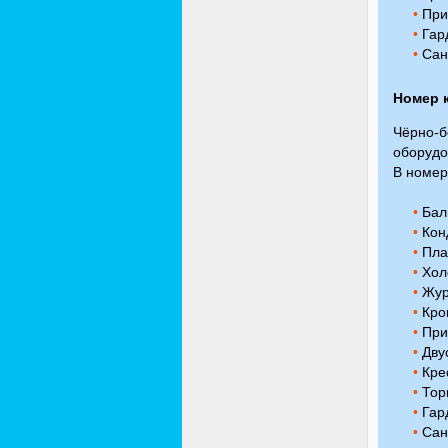
•
При
•
Гар
•
Сану
Номер 
Чёрно-б
оборудо
В номер
•
Бал
•
Кон
•
Пла
•
Хол
•
Жур
•
Кров
•
При
•
Дву
•
Кре
•
Тор
•
Гар
•
Сану