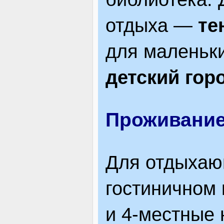
отдыха —
те
для маленьки
детский гор
Проживани
Для отдыха
гостиничном 
и 4-местные 