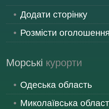
Додати сторінку
Розмісти оголошенн
Морські
курорти
Одеська
область
Миколаївська
облас