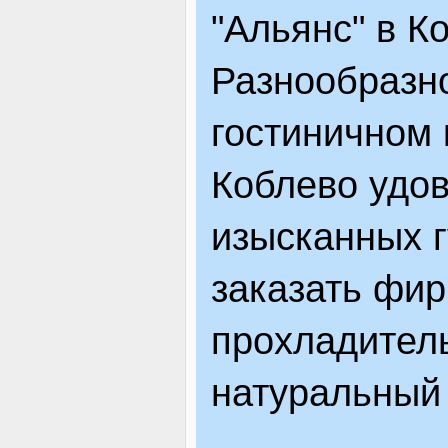
"Альянс" в К
Разнообразн
гостиничном 
Коблево удо
изысканных 
заказать фи
прохладител
натуральный