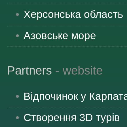
Херсонська
область
Азовське море
Partners
- website
Відпочинок у Карпат
Створення 3D турів