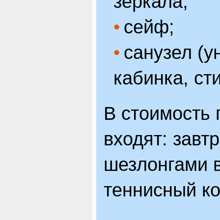
зеркала;
сейф;
санузел (у
кабинка, ст
В стоимость 
входят: завт
шезлонгами в
теннисный кор