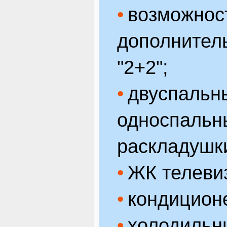
возможност
дополнитель
"2+2";
двуспальн
односпальн
раскладушк
ЖК телеви
кондицион
холодильни