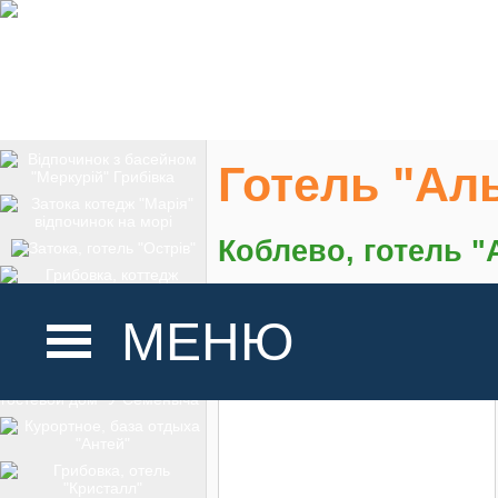
Готель "Ал
Коблево, готель "
На карте
МЕНЮ
ГОЛОВНА