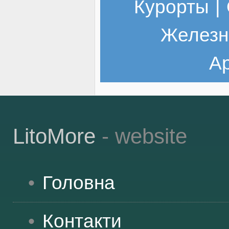
Курорты
|
Железн
Ар
LitoMore
- website
Головна
Контакти