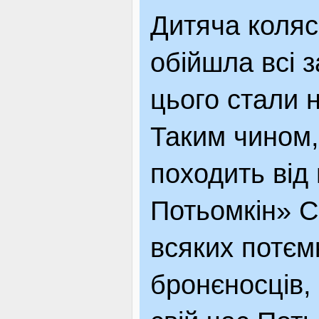
Дитяча коляс
ЯК ДОЇХАТИ
обійшла всі з
цього стали 
Таким чином,
походить від
Потьомкін» С
всяких потєм
бронєносців, 