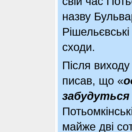
свій час Пот
назву Бульва
Рішельєвські 
сходи.
Після виходу
писав, що «
о
забудуться
Потьомкінськ
майже дві сот