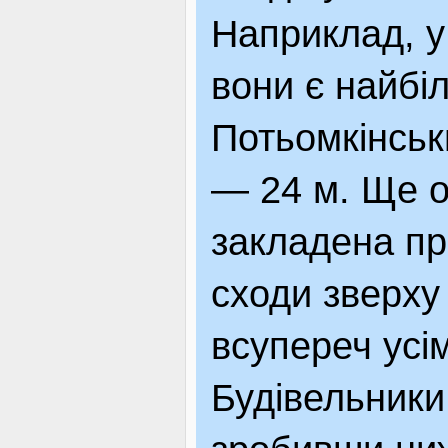
Наприклад, у
вони є найбі
Потьомкінськ
— 24 м. Ще о
закладена при
сходи зверху
всупереч усі
Будівельники