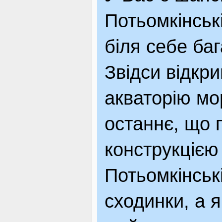
Потьомкінськ
біля себе баг
Звідси відкр
акваторію мор
останнє, що 
конструкцією
Потьомкінськ
сходинки, а 