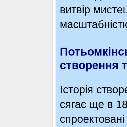
витвір мисте
масштабніст
Потьомкінсь
створення т
Історія ство
сягає ще в 18
спроектовані