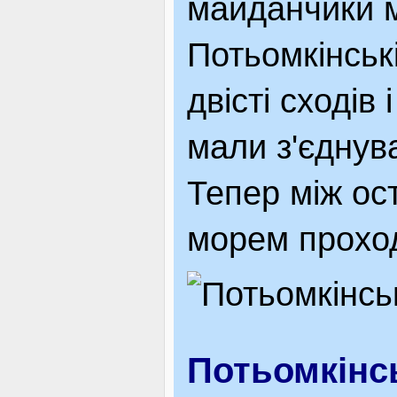
майданчики 
Потьомкінськ
двісті сходів
мали з'єднува
Тепер між ос
морем проход
Потьомкінсь