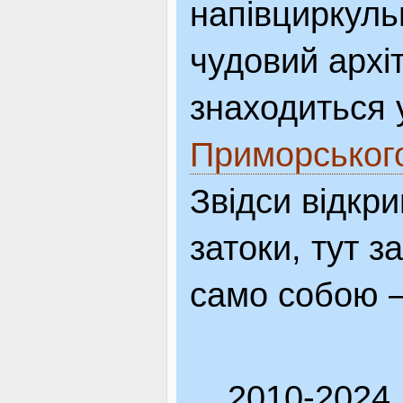
напівциркульн
чудовий архі
знаходиться 
Приморськог
Звідси відкр
затоки, тут з
само собою –
2010-2024,