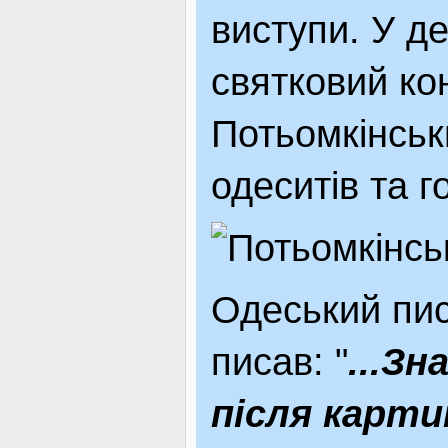
виступи. У де
святковий ко
Потьомкінськ
одеситів та г
Одеський пи
писав: "
...Зн
після карти