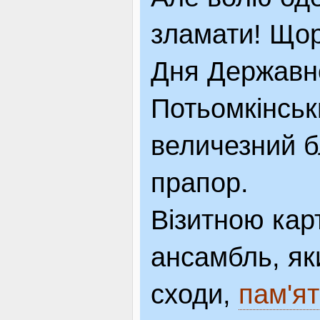
зламати! Щор
Дня Державн
Потьомкінськ
величезний 
прапор.
Візитною ка
ансамбль, як
сходи,
пам'я