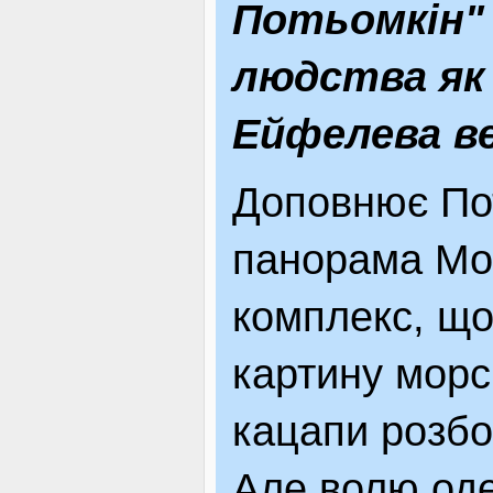
Потьомкін"
людства як
Ейфелева в
Доповнює Пот
панорама Мор
комплекс, що
картину морс
кацапи розб
Але волю оде