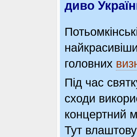
диво Україн
Потьомкінськ
найкрасивіши
головних
виз
Під час святк
сходи викори
концертний м
Тут влаштову