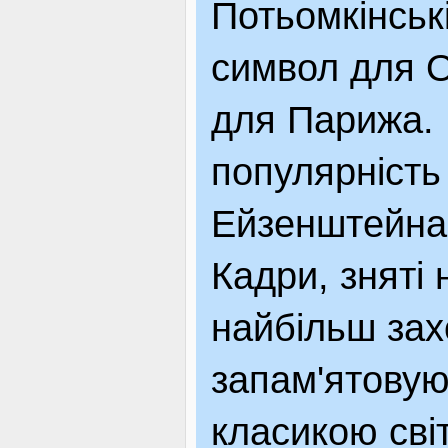
Потьомкінськ
ВІДВІДУВАЧАМ
символ для 
для Парижа. 
АКЦІЇ
популярність 
ПОСЛУГИ
Ейзенштейна
Кадри, зняті 
НОВЕ!
найбільш зах
запам'ятовую
ОГОЛОШЕННЯ
класикою сві