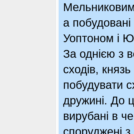
Мельниковим
а побудовані
Уоптоном і Ю
За однією з в
сходів, княз
побудувати с
дружині. До ц
вирубані в ч
споруджені з