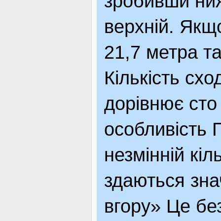
зробивши ниж
верхній. Якщ
21,7 метра та
Кількість схо
дорівнює сто
особливість 
незмінній кіл
здаються зна
вгору» Це бе