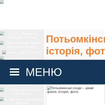
Потьомкінсь
історія, фо
Одеса, Потьомкінс
МЕНЮ
На карте
ГОЛОВНА