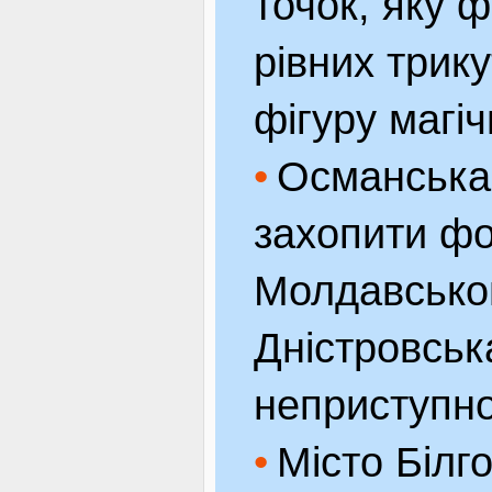
точок, яку 
рівних трик
фігуру магі
Османська 
захопити фо
Молдавськог
Дністровсь
неприступн
Місто Білг