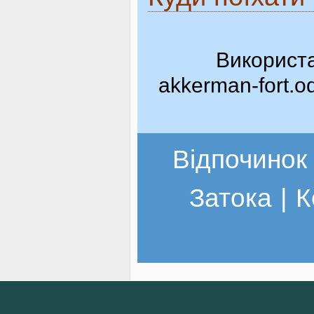
Використа
akkerman-fort.o
Відпочинок 
Затока
|
К