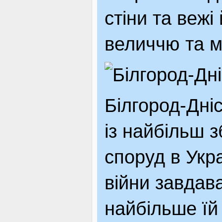
стіни та вежі
ЯК ДОЇХАТИ
величчю та м
Білгород-Дні
із найбільш 
споруд в Укра
війни завдав
найбільше їй 