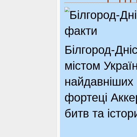
Білгород-Дні
містом Україн
найдавніших м
фортеці Акке
битв та істор