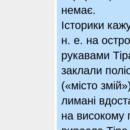
немає.
Історики кажу
н. е. на ост
рукавами Тіра
заклали полі
(«місто змій»)
лимані вдост
на високому 