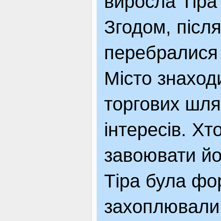
виросла Тіра
Згодом, післ
перебралися 
Місто знаход
торгових шля
інтересів. Хт
завоювати йо
Тіра була фор
захоплювали г