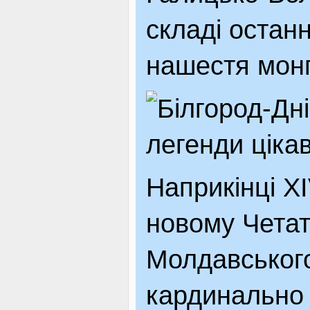
складі остан
нашестя монг
Наприкінці XI
новому Четат
Молдавського
кардинально 