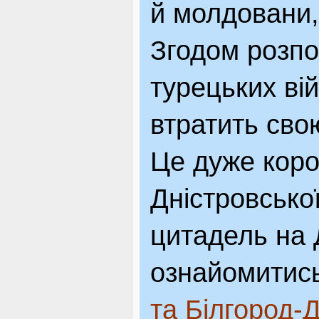
й молдовани,
Згодом розпо
турецьких ві
втратить сво
Це дуже корот
Дністровсько
цитадель на 
ознайомитись
та Білгород-Д