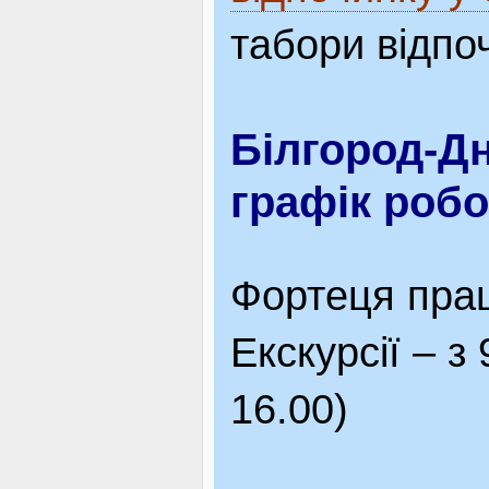
табори відпо
Білгород-Д
графік робо
Фортеця прац
Екскурсії – з
16.00)