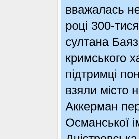
вважалась не
році 300-тис
султана Баязи
кримського х
підтримці по
взяли місто н
Аккерман пер
Османської ім
Дністровська