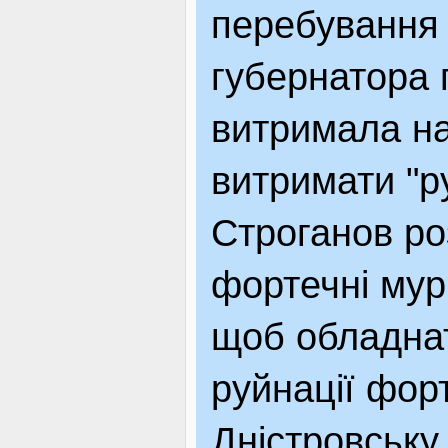
перебування 
губернатора 
витримала на
витримати "ру
Строганов ро
фортечні мур
щоб обладнат
руйнації фор
Дністровську