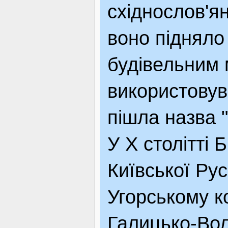
східнослов'я
воно підняло
будівельним 
використовува
пішла назва "
У Х столітті 
Київської Рус
Угорському к
Галицько-Вол