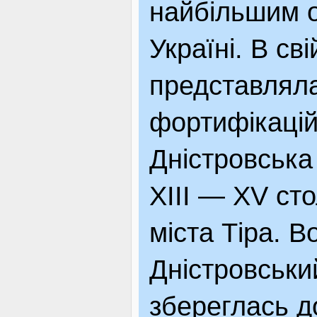
найбільшим 
ВІДВІДУВАЧАМ
Україні. В с
представлял
АКЦІЇ
фортифікацій
ПОСЛУГИ
Дністровська
XIII — XV сто
НОВЕ!
міста Тіра. 
Дністровськи
ОГОЛОШЕННЯ
збереглась до