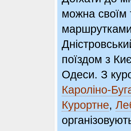
можна своїм 
маршрутками 
Дністровськи
поїздом з Ки
Одеси. З ку
Кароліно-Буг
Курортне
,
Ле
організовуют