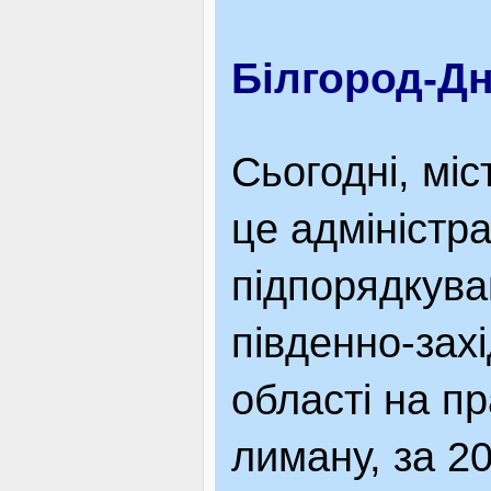
Білгород-Дн
Сьогодні, мі
це адміністр
підпорядкува
південно-захі
області на п
лиману, за 20