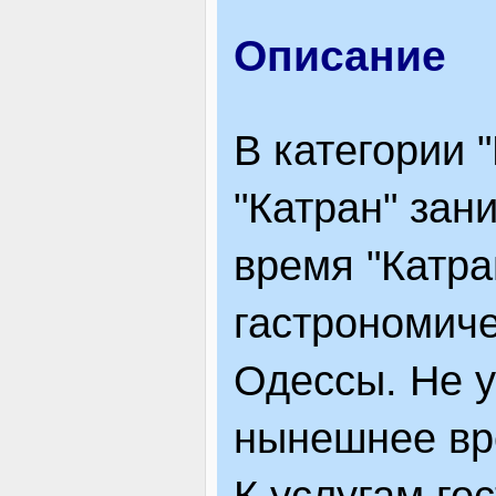
ЯК ДОЇХАТИ
Описание
В категории 
"Катран" зан
время "Катр
гастрономич
Одессы. Не у
нынешнее вр
К услугам го