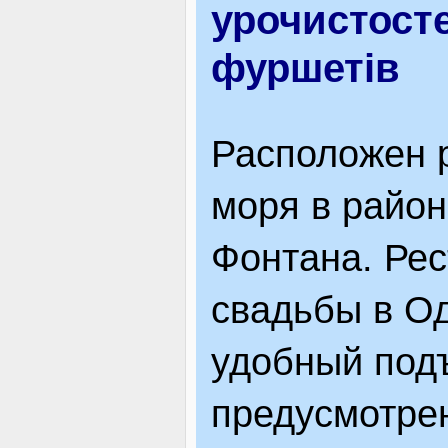
урочистосте
ВІДВІДУВАЧАМ
фуршетів
АКЦІЇ
Расположен 
моря в район
ПОСЛУГИ
Фонтана. Рес
свадьбы в Од
НОВЕ!
удобный подъ
ОГОЛОШЕННЯ
предусмотре