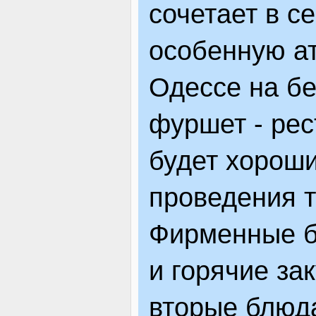
сочетает в с
особенную а
Одессе на бе
фуршет - рес
будет хорош
проведения 
Фирменные б
и горячие за
вторые блюда