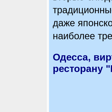
традиционны
даже японско
наиболее тр
Одесса, ви
ресторану "