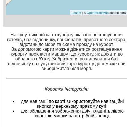
Leaflet
| ©
OpenStreetMap
contributors
На супутниковій карті курорту вказано розташування
готелів, баз відпочинку, пансіонатів, приватного сектора,
відстань до моря та схема проїзду на курорт.
За допомогою карти можна дізнатися розташування
курорту, прокласти маршрут до курорту, як доїхати до
обраного об'єкту. Зображення розташування баз
відпочинку на супутниковій карті курорту допоможе при
виборі житла біля моря.
Коротка інструкція:
для навігації по карті використовуйте навігаційні
кнопки у верхньому правому куті;
для збільшення зображення двічі клацніть лівою
кнопкою мишки на потрібній кнопці.