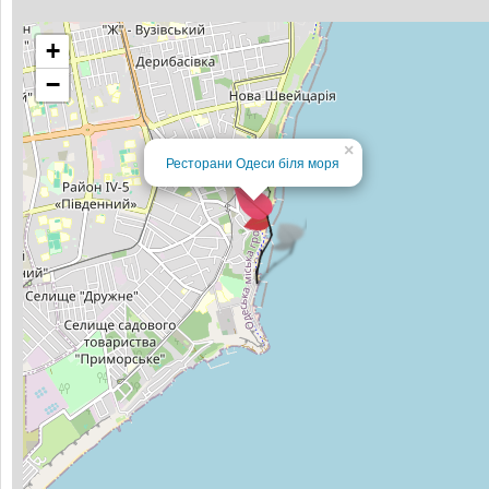
+
−
×
Ресторани Одеси біля моря