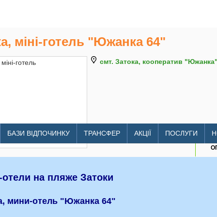
а, міні-готель "Южанка 64"
смт. Затока, кооператив "Южанка
litomore.com.ua/hotels/zatoka
БАЗИ ВІДПОЧИНКУ
ТРАНСФЕР
АКЦІЇ
ПОСЛУГИ
Н
О
-отели на пляже Затоки
а, мини-отель "Южанка 64"