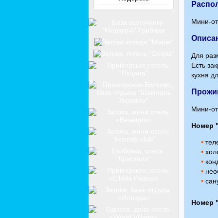
Распо
Мини-от
Описа
Для раз
Есть за
кухня д
Прожи
Мини-от
Номер 
•
теле
•
хол
•
кон
•
нео
•
сану
Номер 