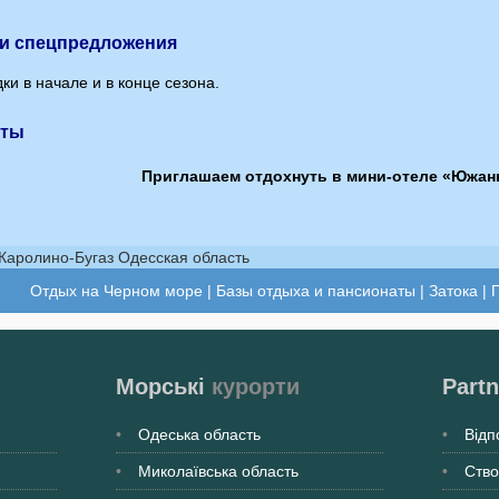
 и спецпредложения
ки в начале и в конце сезона.
кты
Приглашаем отдохнуть в мини-отеле «Южан
Отдых на Черном море
|
Базы отдыха и пансионаты
|
Затока
|
Г
Морські
курорти
Partn
Одеська
область
Відп
Миколаївська
область
Ство