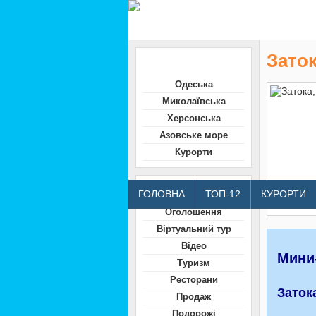
Заток
Область
Одеська
Миколаївська
Херсонська
Азовське море
Курорти
Відвідувачам
ГОЛОВНА
ТОП-12
КУРОРТИ
Оголошення
Віртуальний тур
Відео
Мини
Туризм
Ресторани
Заток
Продаж
Подорожі