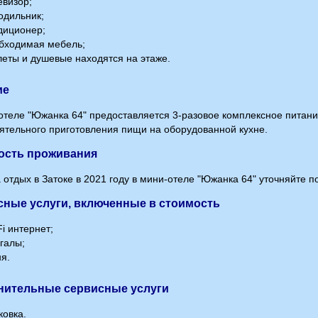
визор;
одильник;
диционер;
бходимая мебель;
еты и душевые находятся на этаже.
ие
отеле "Южанка 64" предоставляется 3-разовое комплексное питани
ятельного приготовления пищи на оборудованной кухне.
ость проживания
 отдых в Затоке в 2021 году в мини-отеле "Южанка 64" уточняйте 
ные услуги, включенные в стоимость
i интернет;
галы;
я.
нительные сервисные услуги
овка.