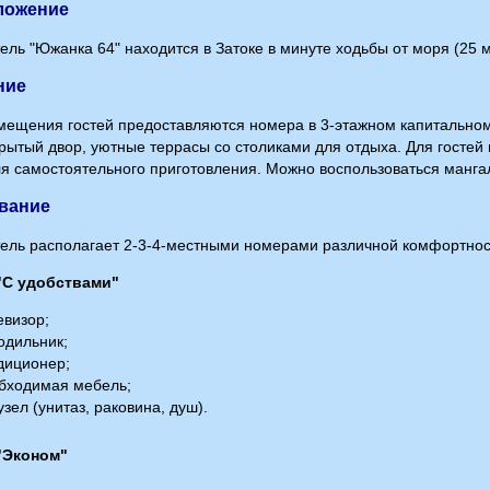
ложение
ель "Южанка 64" находится в Затоке в минуте ходьбы от моря (25 м
ние
мещения гостей предоставляются номера в 3-этажном капитальном
крытый двор, уютные террасы со столиками для отдыха. Для госте
ля самостоятельного приготовления. Можно воспользоваться манга
вание
ель располагает 2-3-4-местными номерами различной комфортнос
"С удобствами"
визор;
одильник;
диционер;
бходимая мебель;
зел (унитаз, раковина, душ).
"Эконом"