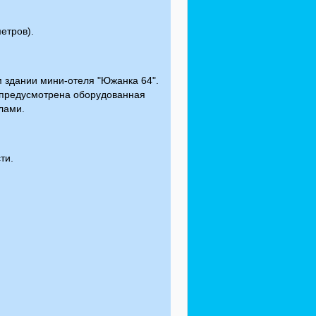
етров).
 здании мини-отеля "Южанка 64".
й предусмотрена оборудованная
лами.
ти.