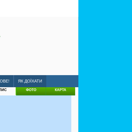
"
-yuzhanka-64
ОВЕ!
ЯК ДОЇХАТИ
ПИС
ФОТО
КАРТА