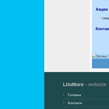
Акции
•
скид
Конта
LitoMore
- website
Головна
Контакти