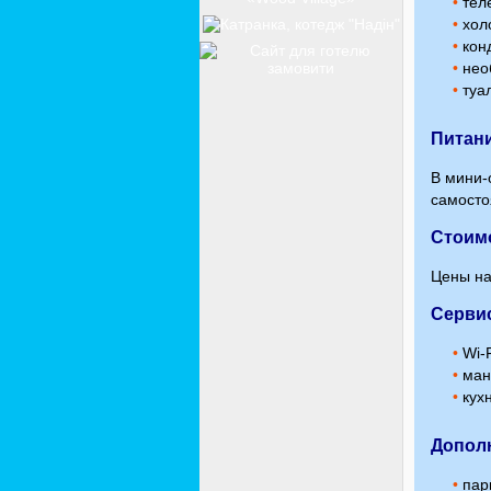
•
теле
•
хол
•
кон
•
нео
•
туал
Питан
В мини-
самосто
Стоим
Цены на
Сервис
•
Wi-F
•
ман
•
кухн
Допол
•
парк