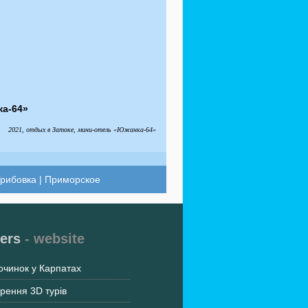
ка-64»
2021, отдых в Затоке, мини-отель «Южанка-64»
рибовка
|
Приморское
ers
- website
очинок у Карпатах
рення 3D турів