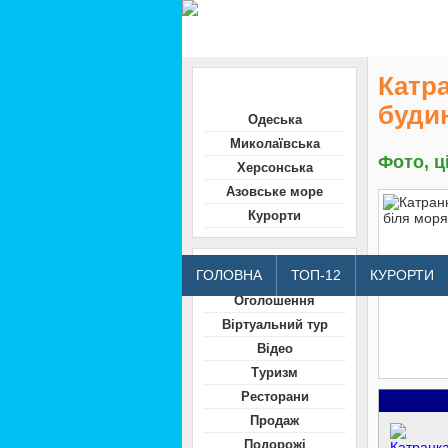
Катра
Область
будин
Одеська
Миколаївська
Фото, ц
Херсонська
Азовське море
Курорти
Відвідувачам
ГОЛОВНА
ТОП-12
КУРОРТИ
Оголошення
Віртуальний тур
Відео
Туризм
Ресторани
Продаж
Подорожі