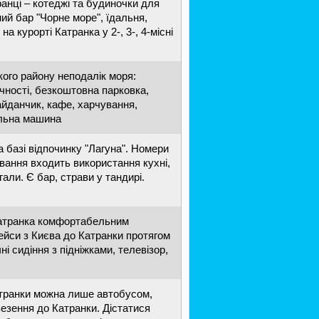
ранці – котеджі та будиночки для
ий бар "Чорне море", їдальня,
на курорті Катранка у 2-, 3-, 4-місні
кого району неподалік моря:
учності, безкоштовна парковка,
айданчик, кафе, харчування,
ральна машина
 базі відпочинку "Лагуна". Номери
ивання входить використання кухні,
али. Є бар, страви у тандирі.
Катранка комфортабельним
рейси з Києва до Катранки протягом
ні сидіння з підніжками, телевізор,
атранки можна лише автобусом,
езення до Катранки. Дістатися