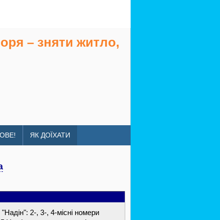
оря – зняти житло,
ОВЕ!
ЯК ДОЇХАТИ
a
Надін": 2-, 3-, 4-місні номери