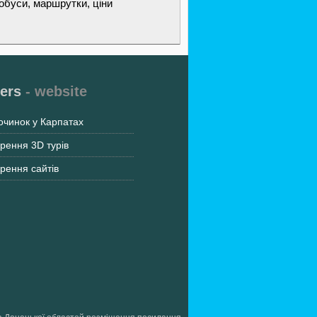
обуси, маршрутки, ціни
ers
- website
очинок у Карпатах
рення 3D турів
рення сайтів