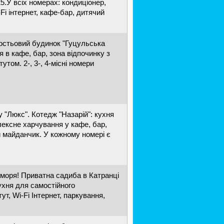
5.У всіх номерах: кондиціонер,
-Fi інтернет, кафе-бар, дитячий
гостьовий будинок "Гуцульська
 в кафе, бар, зона відпочинку з
том. 2-, 3-, 4-місні номери
у "Люкс". Котедж "Назарій": кухня
лексне харчування у кафе, бар,
й майданчик. У кожному номері є
 моря! Приватна садиба в Катранці
кухня для самостійного
ут, Wi-Fi Інтернет, паркування,