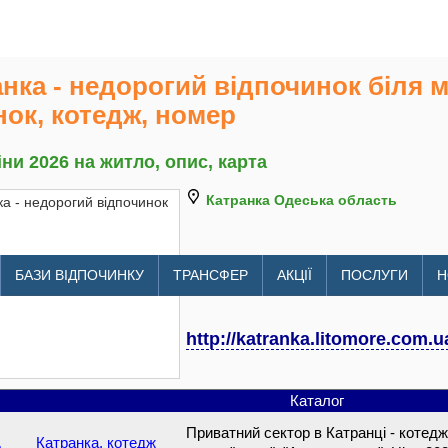
нка - недорогий відпочинок біля м
ок, котедж, номер
іни 2026 на житло, опис, карта
Катранка Одеська область
БАЗИ ВІДПОЧИНКУ
ТРАНСФЕР
АКЦІЇ
ПОСЛУГИ
Н
http://katranka.litomore.com.u
Каталог
Приватний сектор в Катранці - котедж "
Катранка, котедж