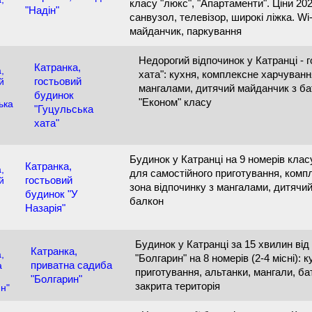
класу "люкс", "Апартаменти". Ціни 202
"Надін"
санвузол, телевізор, широкі ліжка. Wi
майданчик, паркування
Недорогий відпочинок у Катранці - 
Катранка,
хата": кухня, комплексне харчування
гостьовий
мангалами, дитячий майданчик з бату
будинок
"Економ" класу
"Гуцульська
хата"
Будинок у Катранці на 9 номерів клас
Катранка,
для самостійного приготування, комп
гостьовий
зона відпочинку з мангалами, дитячи
будинок "У
балкон
Назарія"
Будинок у Катранці за 15 хвилин від
Катранка,
"Болгарин" на 8 номерів (2-4 місні): 
приватна садиба
приготування, альтанки, мангали, бат
"Болгарин"
закрита територія