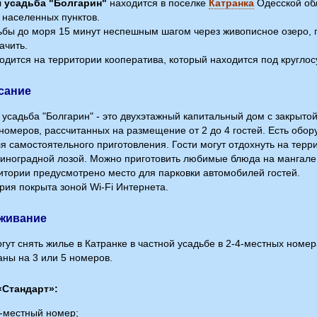
я усадьба "Болгарин"
находится в поселке
Катранка
Одесской обл
 населенных пунктов.
ьбы до моря 15 минут неспешным шагом через живописное озеро, 
ачить.
одится на территории кооператива, который находится под круглос
сание
 усадьба "Болгарин" - это двухэтажный капитальный дом с закрытой
номеров, рассчитанных на размещение от 2 до 4 гостей. Есть об
ля самостоятельного приготовления. Гости могут отдохнуть на терр
виноградной лозой. Можно приготовить любимые блюда на мангале. 
итории предусмотрено место для парковки автомобилей гостей.
рия покрыта зоной Wi-Fi Интернета.
оживание
огут снять жилье в Катранке в частной усадьбе в 2-4-местных номер
аны на 3 или 5 номеров.
«Стандарт»:
4-местный номер;