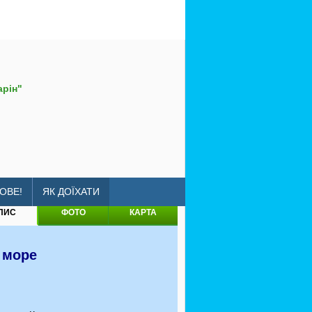
арін"
a-bolgarin
ОВЕ!
ЯК ДОЇХАТИ
ПИС
ФОТО
КАРТА
 море