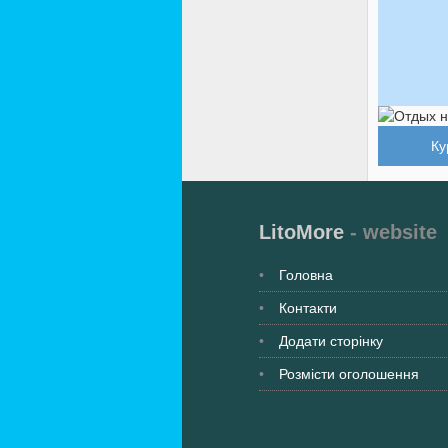
Ку
LitoMore
- website
Головна
Контакти
Додати сторінку
Розмісти оголошення