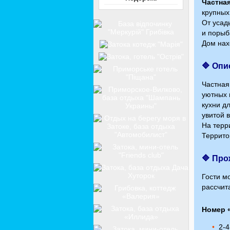
Частна
крупных
От усад
и порыб
Дом нах
🔷 Опи
Частная
уютных 
кухни д
увитой 
На терр
Террито
🔷 Пр
Гости м
рассчит
Номер 
2-