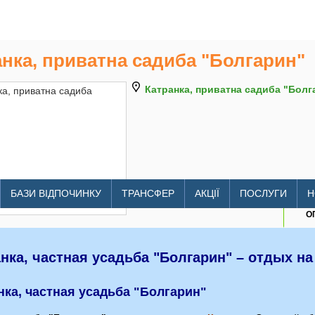
нка, приватна садиба "Болгарин"
Катранка, приватна садиба "Болг
litomore.com.ua/hotels/katrank
БАЗИ ВІДПОЧИНКУ
ТРАНСФЕР
АКЦІЇ
ПОСЛУГИ
Н
О
нка, частная усадьба "Болгарин" – отдых на
нка, частная усадьба "Болгарин"