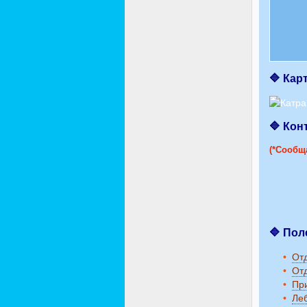
🔷 Кар
🔷 Кон
(*Сообща
🔷 По
От
Отд
Пр
Ле