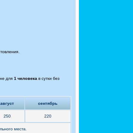
отовления.
вне для
1 человека
в сутки без
август
сентябрь
250
220
ельного места.