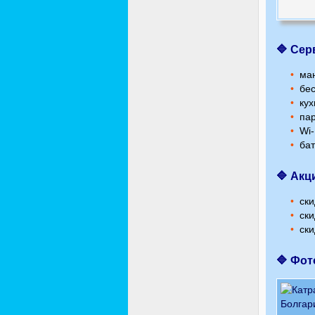
🔷 Сер
ман
бес
кух
пар
Wi-
бат
🔷 Акц
ски
ски
ски
🔷 Фот