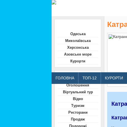
Катра
Область
Одеська
Миколаївська
Херсонська
Азовське море
Курорти
Відвідувачам
ГОЛОВНА
ТОП-12
КУРОРТИ
Оголошення
Віртуальний тур
Відео
Катра
Туризм
Ресторани
Катра
Продаж
Подорожі