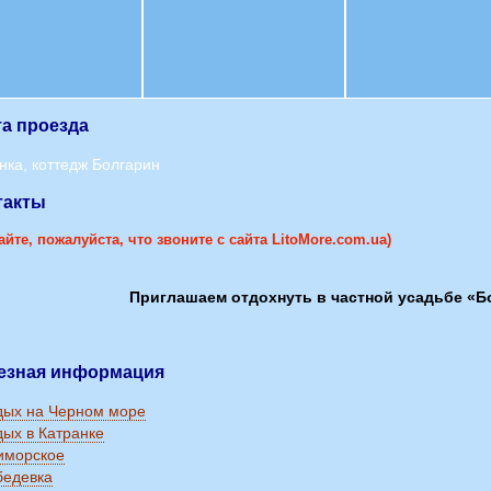
та проезда
такты
йте, пожалуйста, что звоните с сайта LitoMore.com.ua)
Приглашаем отдохнуть в частной усадьбе «Б
лезная информация
дых на Черном море
ых в Катранке
иморское
бедевка