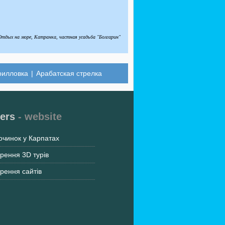
Отдых на море, Катранка, частная усадьба "Болгарин"
рилловка
|
Арабатская стрелка
ers
- website
очинок у Карпатах
рення 3D турів
рення сайтів