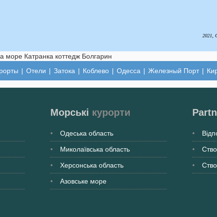
2021, 
рорты
|
Отели
|
Затока
|
Коблево
|
Одесса
|
Железный Порт
|
Ки
Морські
курорти
Partn
Одеська
область
Відп
Миколаївська
область
Ство
Херсонська
область
Ство
Азовське море