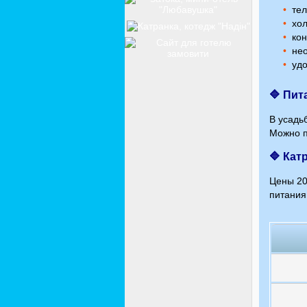
тел
хол
ко
не
удо
🔷 Пит
В усадь
Можно п
🔷 Кат
Цены 20
питания