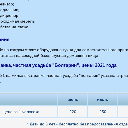
евизор;
одильник;
ндиционер;
обходимая мебель;
бства на этаже
ание
бе на каждом этаже оборудована кухня для самостоятельного приг
итаться на соседней базе, вкусная домашняя пища.
ранка, частная усадьба "Болгарин", цены 2021 года
21 на жилье в Катранке, частная усадьба "Болгарин" указана в гри
.
июнь
июль
цена за 1 человека
220
250
* Дети до 5 лет - бесплатно без предоставления отд