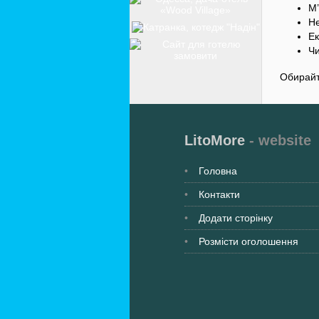
М’
Не
Ек
Чи
Обирай
LitoMore
- website
Головна
Контакти
Додати сторінку
Розмісти оголошення