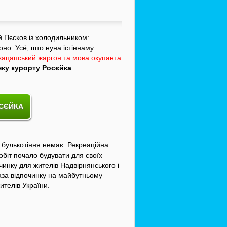
й Пєсков із холодильником:
оно. Усё, што нуна істіннаму
кацапський жаргон та мова окупанта
нку курорту Росєйка
.
ОСЄЙКА
 булькотіння немає. Рекреаційна
обіт почало будувати для своїх
чинку для жителів Надвірнянського і
аза відпочинку на майбутньому
ителів України.