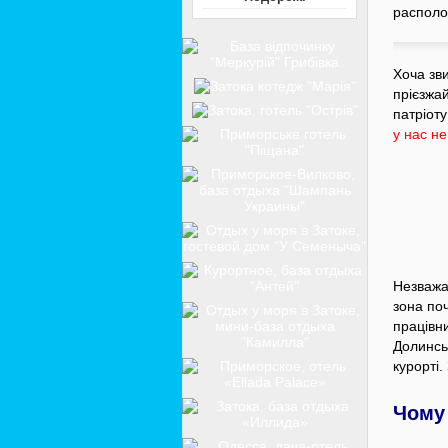
располо
Хоча зви
прієзжай
патріоту
у нас не
Незважа
зона по
працівни
Долинсь
курорті
Чому