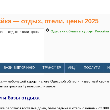
йка — отдых, отели, цены 2025
Одеська область курорт Росєйка
litomore.com.ua/tourism/rosyey
БАЗИ ВІДПОЧИНКУ
ТРАНСФЕР
АКЦІЇ
ПОСЛУГИ
Н
ка
— небольшой курорт на юге Одесской области, известный свои
ными грязями Тузловских лиманов.
и и базы отдыха
йке работают гостевые дома, базы отдыха и отели с ценами от
300 