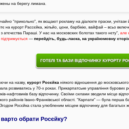
жены на берегу лимана.
чайно "прикольно", як вєщают рєкламу на діалєкте праски, унітази 
тє на курорт Рассєйка, жільйо, цєни, барбікію, вайфай – всьо включ
 з атєчєства Параші. У нас на московских болотах такого нєту",
але 
 підтримується
—
перейдіть, будь-ласка, на україномовну сторі
ГОТЕЛІ ТА БАЗИ ВІДПОЧИНКУ КУРОРТУ Р
ючи на назву,
курорт Росєйка
ніякого відношення до московського
чала розвиватись у 70-х роках. Прикарпатське управління бурових р
ків-нафтовиків базу відпочинку. Своїми силами зводили місце відпо
кого районів Івано-Франківської області. "Карпати" — була перша б
. Згодом Росєйка стала улюбленим місцем відпочинку для багатьох ж
 варто обрати Росєйку?