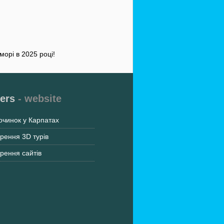
орі в 2025 році!
ers
- website
очинок у Карпатах
рення 3D турів
рення сайтів