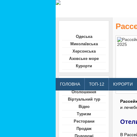
Рассє
Область
Одеська
Миколаївська
Херсонська
Азовське море
Курорти
Відвідувачам
ГОЛОВНА
ТОП-12
КУРОРТИ
Оголошення
Віртуальний тур
Рассей
Відео
и лечеб
Туризм
Отел
Ресторани
Продаж
В Рассе
Подорожі