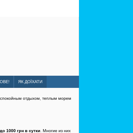
ka-kurort
ОВЕ!
ЯК ДОЇХАТИ
м спокойным отдыхом, теплым морем
до 1000 грн в сутки
. Многие из них