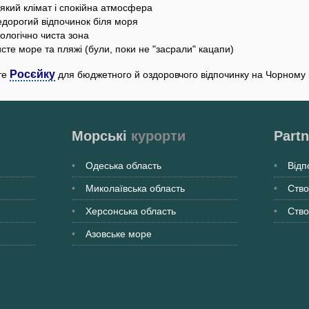
який клімат і спокійна атмосфера
дорогий відпочинок біля моря
ологічно чиста зона
сте море та пляжі (були, поки не "засрали" кацапи)
Росєйку
те
для бюджетного й оздоровчого відпочинку на Чорному м
Морські
курорти
Partn
Одеська
область
Відп
Миколаївська
область
Ство
Херсонська
область
Ство
Азовське море