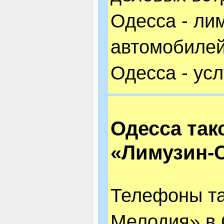
Одесса - лим
автомобиле
Одесса - ус
Одесса так
«Лимузин-
Телефоны та
Мелодия» в 