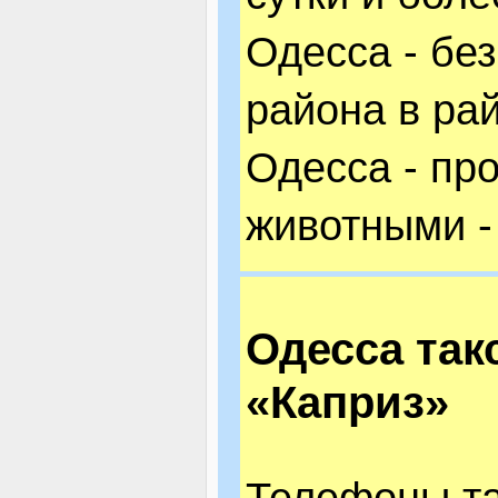
Одесса - без
района в ра
Одесса - пр
животными -
Одесса так
«Каприз»
Телефоны та