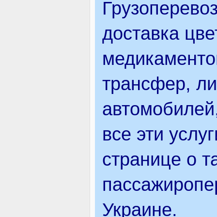
Грузоперевоз
ВІДВІДУВАЧАМ
доставка цве
медикаменто
АКЦІЇ
трансфер, ли
ПОСЛУГИ
автомобилей,
все эти услу
НОВЕ!
странице о т
паcсажиропе
ОГОЛОШЕННЯ
Украине.