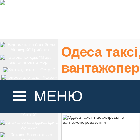
Одеса таксі
вантажопер
Одеса, таксі
МЕНЮ
На карте
ГОЛОВНА