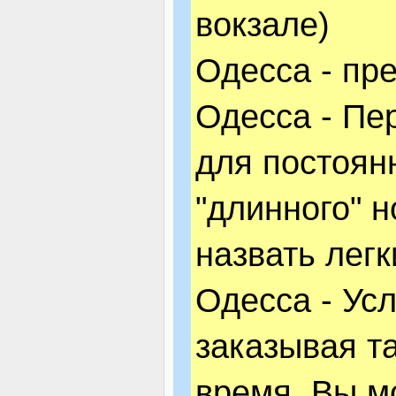
вокзале)
Одесса - пр
Одесса - Пе
для постоян
"длинного" 
назвать легк
Одесса - Усл
заказывая т
время, Вы м