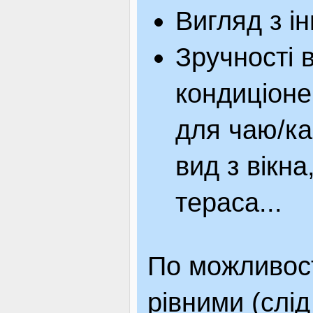
Вигляд з ін
Зручності 
кондиціоне
для чаю/ка
вид з вікн
тераса...
По можливост
рівними (слі