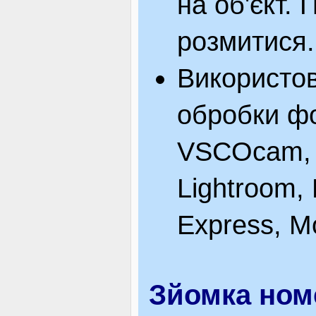
на об'єкт.
розмитися.
Використов
обробки фо
VSCOcam, 
Lightroom,
Express, Mo
Зйомка ном