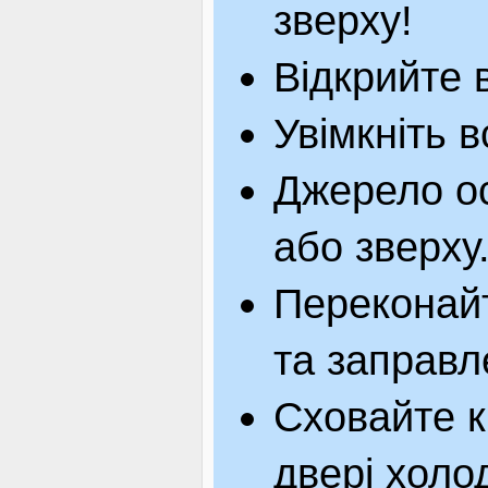
зверху!
Відкрийте 
Увімкніть в
Джерело ос
або зверху
Переконайт
та заправл
Сховайте к
двері холо