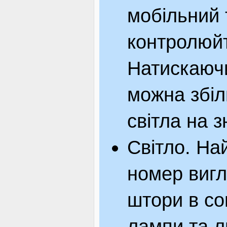
мобільний 
контролюйте
Натискаючи 
можна збіл
світла на з
Світло. На
номер вигл
штори в со
лампи та л