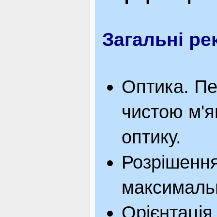
ЯК ДОЇХАТИ
Загальні ре
Оптика. П
чистою м'я
оптику.
Розрішення
максимальн
Орієнтація