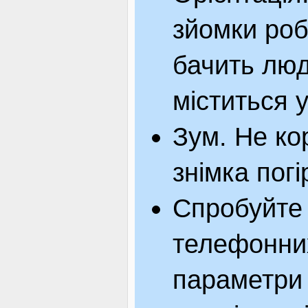
зйомки роб
бачить люд
міститься у
Зум. Не ко
знімка пог
Спробуйте 
телефонни
параметри 