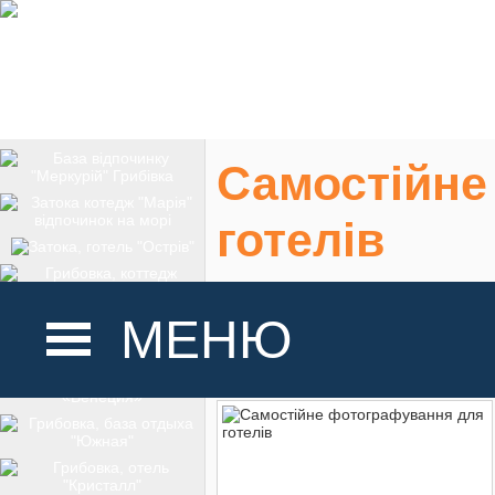
Самостійне
готелів
Фотозйомка інтер'
МЕНЮ
На карте
ГОЛОВНА