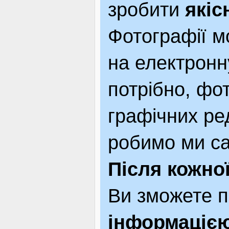
зробити
якіс
ВІДВІДУВАЧАМ
Фотографії м
на електронн
АКЦІЇ
потрібно, фо
ПОСЛУГИ
графічних ре
робимо ми са
НОВЕ!
Після кожної
Ви зможете 
ОГОЛОШЕННЯ
інформаціє