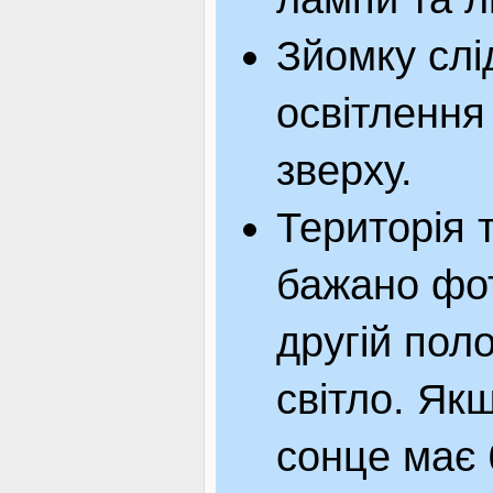
Зйомку слі
освітлення
зверху.
Територія 
бажано фот
другій пол
світло. Як
сонце має 