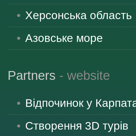
ЯК ДОЇХАТИ
Херсонська
область
Азовське море
Partners
- website
Відпочинок у Карпат
Створення 3D турів