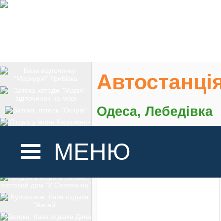
Автостанці
Одеса, Лебедівка
На карте
МЕНЮ
ГОЛОВНА