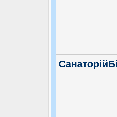
ЯК ДОЇХАТИ
СанаторійБі