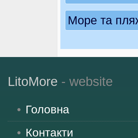
Море та пля
LitoMore
- website
Головна
Контакти