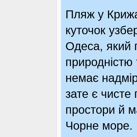
ВІДВІДУВАЧАМ
Пляж у Криж
куточок узбе
АКЦІЇ
Одеса, який
природністю 
ПОСЛУГИ
немає надмір
зате є чисте 
НОВЕ!
простори й м
ОГОЛОШЕННЯ
Чорне море.