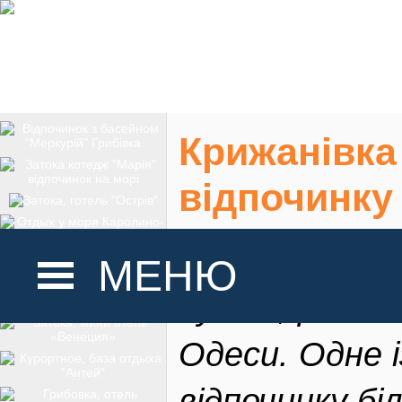
Крижанівка
відпочинку 
Кр
МЕНЮ
пункт, розта
Одеси. Одне і
ГОЛОВНА
відпочинку бі