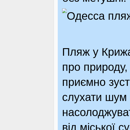
Пляж у Крижа
про природу, 
приємно зуст
слухати шум 
насолоджува
від міської су