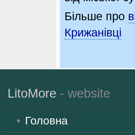
Більше про
в
Крижанівці
LitoMore
- website
Головна