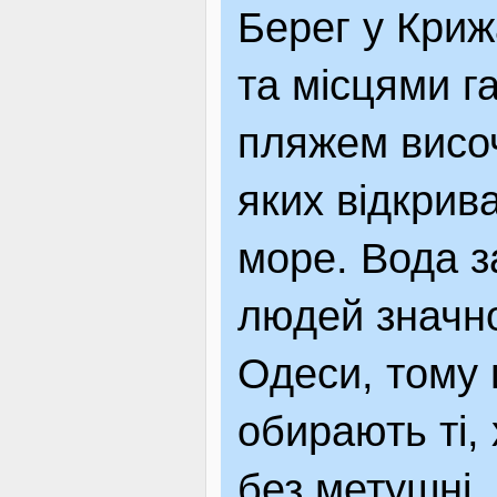
Берег у Криж
ЯК ДОЇХАТИ
та місцями га
пляжем височ
яких відкрив
море. Вода з
людей значно
Одеси, тому 
обирають ті,
без метушні.