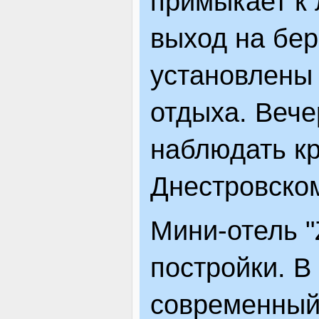
примыкает к 
ЯК ДОЇХАТИ
выход на бер
установлены 
отдыха. Веч
наблюдать кр
Днестровско
Мини-отель "Z
постройки. В
современный