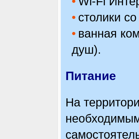
Wi-Fi Инте
столики со
ванная ком
душ).
Питание
На территор
необходимым
самостоятель