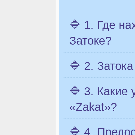
🔷 1. Где на
Затоке?
🔷 2. Заток
🔷 3. Какие
«Zakat»?
🔷 4. Предо