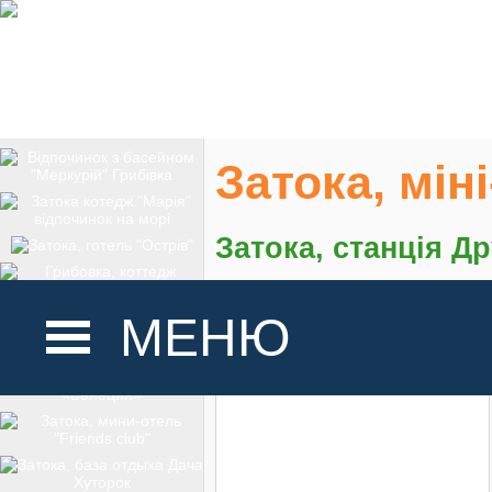
Затока, мін
Затока, станція Д
На карте
МЕНЮ
ГОЛОВНА