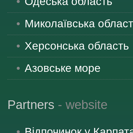
Одеська
область
Миколаївська
облас
Херсонська
область
Азовське море
Partners
- website
Відпочинок у Карпат