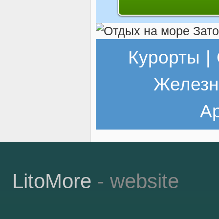
Курорты
|
Железн
Ар
LitoMore
- website