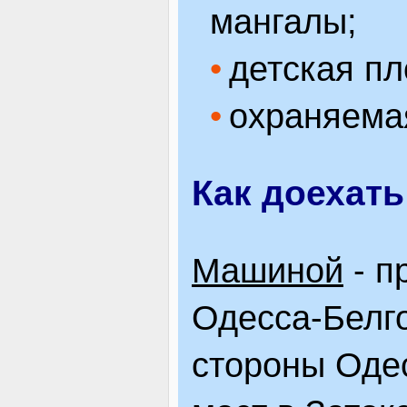
мангалы;
детская п
охраняема
Как доехать
Машиной
- п
Одесса-Белг
стороны Оде