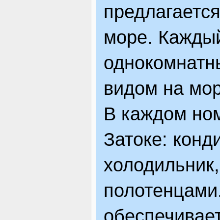
предлагается
море. Каждый
однокомнатн
видом на мор
В каждом ном
Затоке: конд
холодильник,
полотенцами.
обеспечивае