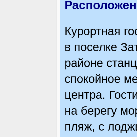
Расположен
ВІДВІДУВАЧАМ
Курортная го
АКЦІЇ
в поселке За
районе станц
ПОСЛУГИ
спокойное ме
центра. Гост
НОВЕ!
на берегу мо
ОГОЛОШЕННЯ
пляж, с лодж