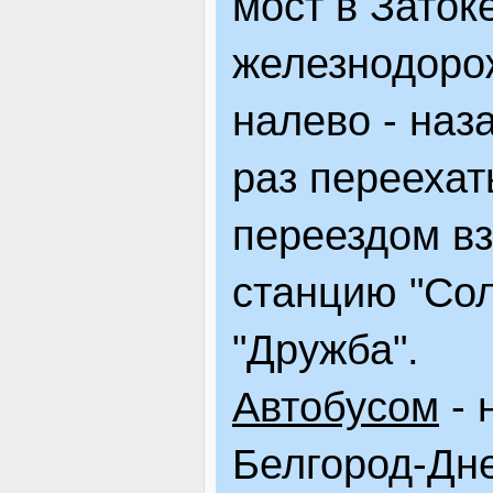
мост в Заток
железнодорож
налево - наз
раз переехат
переездом вз
станцию "Сол
"Дружба".
Автобусом
- 
Белгород-Дне