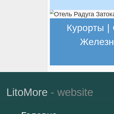
Курорты
|
Железн
LitoMore
- website