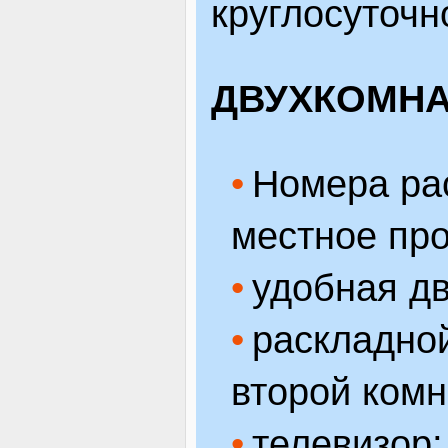
круглосуточн
ДВУХКОМНА
Номера рас
местное пр
удобная дв
раскладно
второй комн
телевизор;