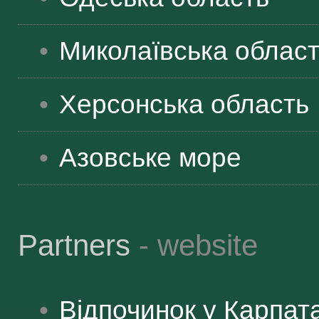
Миколаївська
облас
Херсонська
область
Азовське море
Partners
- website
Відпочинок у Карпат