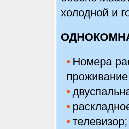
холодной и г
ОДНОКОМН
Номера ра
проживание
двуспальна
раскладное
телевизор;