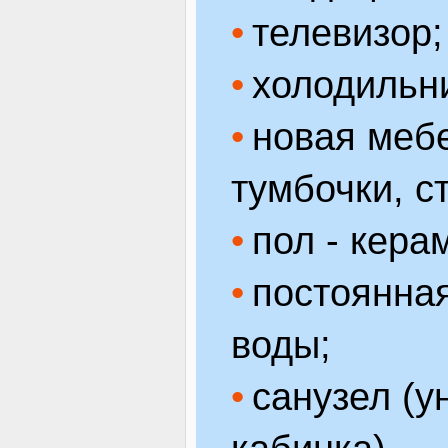
телевизор;
холодильн
новая мебе
тумбочки, с
пол - кера
постоянная
воды;
санузел (у