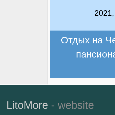
2021,
Отдых на Ч
пансион
LitoMore
- website