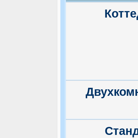
Котт
Двухком
Стан