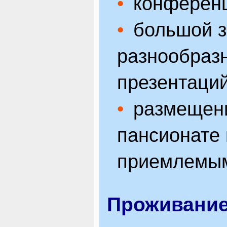
конференц
большой з
разнообраз
презентаций
размещени
пансионате 
приемлемым
Проживани