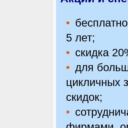
бесплатно
5 лет;
скидка 20%
для больш
цикличных з
скидок;
сотруднич
фирмами, о