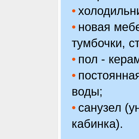
холодильн
новая мебе
тумбочки, с
пол - кера
постоянная
воды;
санузел (у
кабинка).