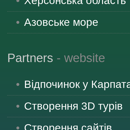
Херсонська
область
Азовське море
Partners
- website
Відпочинок у Карпат
Створення 3D турів
Створення сайтів