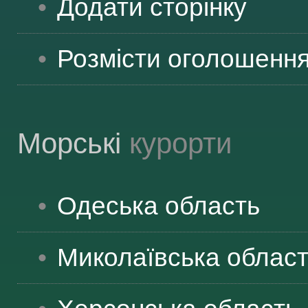
Додати сторінку
Розмісти оголошенн
Морські
курорти
Одеська
область
Миколаївська
облас