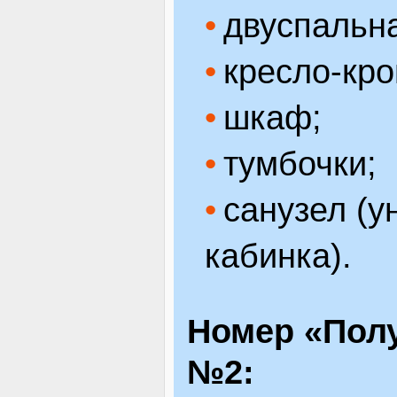
двуспальна
кресло-кро
шкаф;
тумбочки;
санузел (у
кабинка).
Номер «Полу
№2: