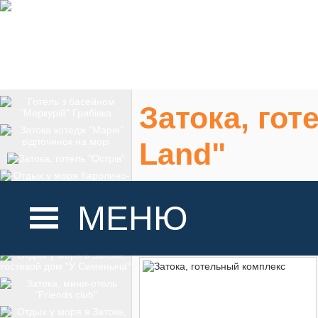
Затока, го
Land"
Затока, готельный
МЕНЮ
На карте
ГОЛОВНА