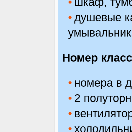
шкаф, тум
душевые ка
умывальники
Номер клас
номера в 
2 полуторн
вентилятор
холодильн