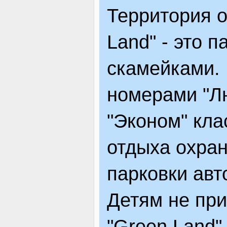
Территория о
ЯК ДОЇХАТИ
Land" - это 
скамейками. 
номерами "Л
"Эконом" кла
отдыха охран
парковки авт
Детям не при
"Green Land"