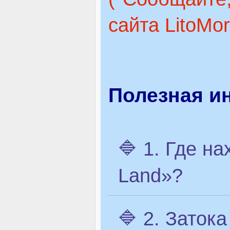
сайта LitoMo
Полезная и
🔷 1. Где н
Land»?
🔷 2. Заток