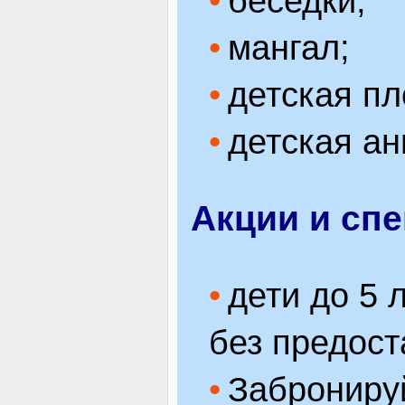
беседки;
мангал;
детская п
детская а
Акции и сп
дети до 5 
без предост
Заброниру