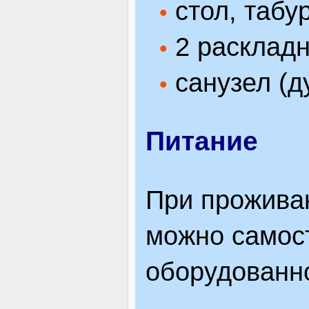
стол, табу
•
2 раскладн
•
санузел (ду
•
Питание
При прожива
можно самост
оборудованно