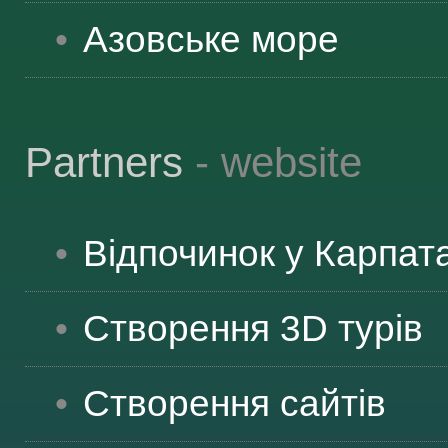
Азовське море
Partners
- website
Відпочинок у Карпат
Створення 3D турів
Створення сайтів