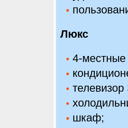
пользовани
•
Люкс
4-местные
•
кондицион
•
телевизор 
•
холодильн
•
шкаф;
•