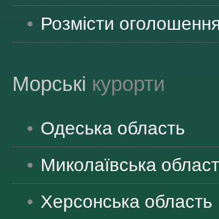
Розмісти оголошенн
Морські
курорти
Одеська
область
Миколаївська
облас
Херсонська
область