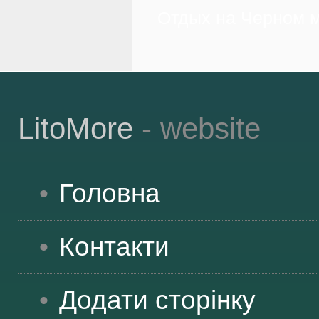
Отдых на Черном 
LitoMore
- website
Головна
Контакти
Додати сторінку