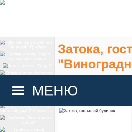
Затока, гос
"Виноградн
Затока, Виноградн
МЕНЮ
На карте
ГОЛОВНА