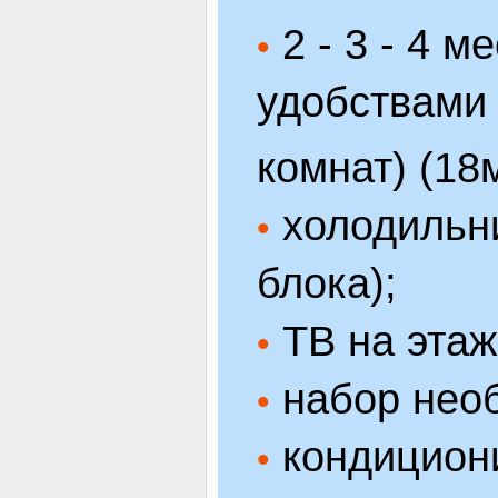
2 - 3 - 4 
•
удобствами 
комнат) (18
холодильни
•
блока);
ТВ на этаж
•
набор нео
•
кондицион
•