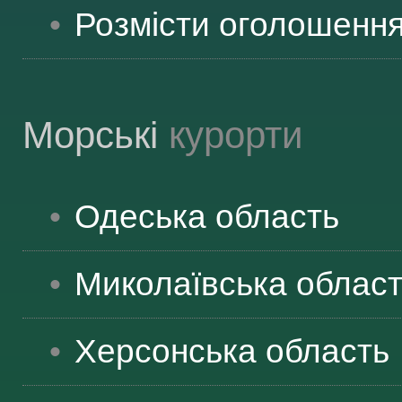
Розмісти оголошенн
Морські
курорти
Одеська
область
Миколаївська
облас
Херсонська
область