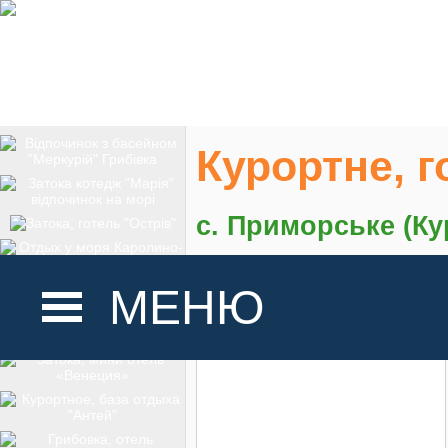
Курортне, г
с. Приморське (Ку
На карте
МЕНЮ
ГОЛОВНА