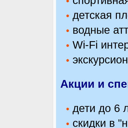
спортивна
•
детская пл
•
водные атт
•
Wi-Fi инте
•
экскурсион
•
Акции и сп
дети до 6 
•
скидки в "н
•