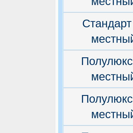
местны
Стандарт
местны
Полулюкс
местны
Полулюкс
местны