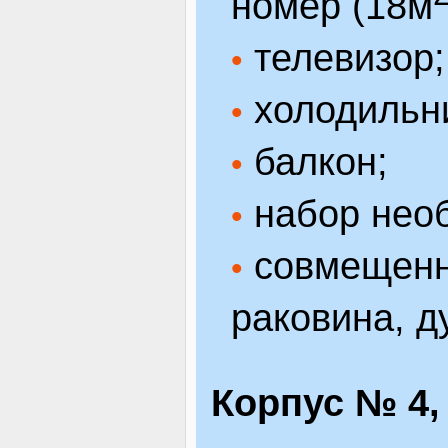
номер (18м
телевизор;
•
холодильн
•
балкон;
•
набор нео
•
совмещенны
•
раковина, д
Корпус № 4,