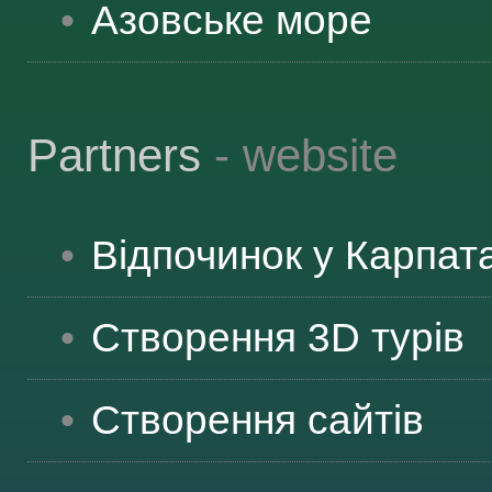
Азовське море
Partners
- website
Відпочинок у Карпат
Створення 3D турів
Створення сайтів