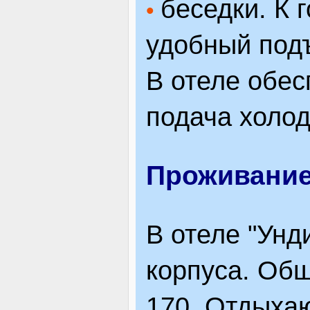
беседки. К 
•
удобный под
В отеле обес
подача холод
Проживани
В отеле "Унд
корпуса. Об
170. Отдыхаю