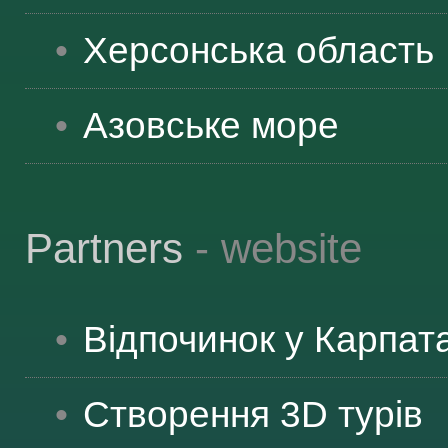
ЯК ДОЇХАТИ
Херсонська
область
Азовське море
Partners
- website
Відпочинок у Карпат
Створення 3D турів