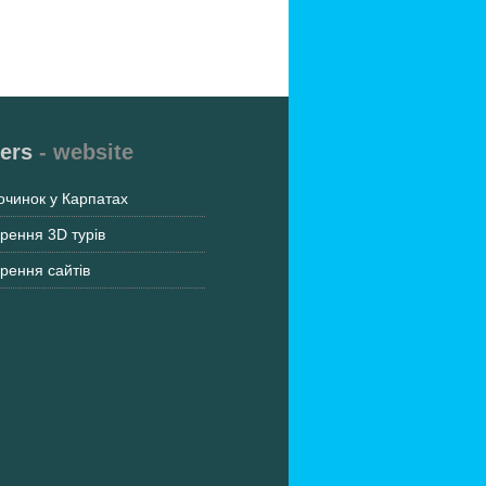
ers
- website
очинок у Карпатах
рення 3D турів
рення сайтів