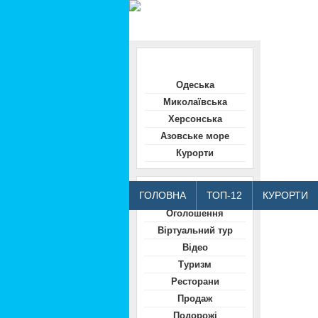
Область
Одеська
Миколаївська
Херсонська
Азовське море
Курорти
Відвідувачам
ГОЛОВНА
ТОП-12
КУРОРТИ
Оголошення
Віртуальний тур
Відео
Туризм
Ресторани
Продаж
Подорожі