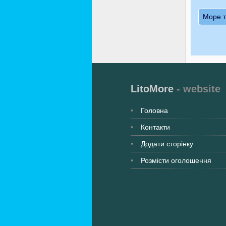
Море т
LitoMore
- website
Головна
Контакти
Додати сторінку
Розмісти оголошення