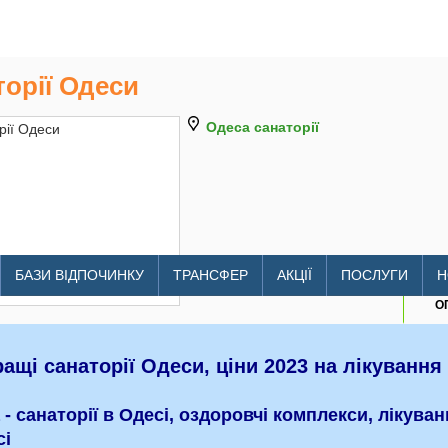
орії Одеси
Одеса санаторії
litomore.com.ua/hotels/sanato
БАЗИ ВІДПОЧИНКУ
ТРАНСФЕР
АКЦІЇ
ПОСЛУГИ
Н
О
ащі санаторії Одеси, ціни 2023 на лікування
 - санаторії в Одесі, оздоровчі комплекси, лікува
сі