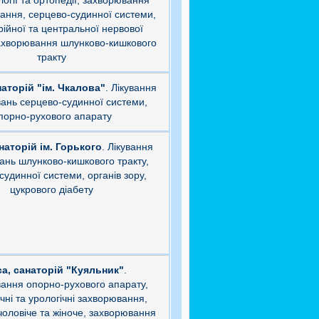
огії та ортопедії, захворювання
хання, серцево-судинної системи,
ійної та центральної нервової
ахворювання шлунково-кишкового
тракту
аторій "ім. Чкалова"
. Лікування
ань серцево-судинної системи,
порно-рухового апарату
наторій ім. Горького
. Лікування
ань шлунково-кишкового тракту,
судинної системи, органів зору,
цукрового діабету
а, санаторій "Куяльник"
.
ання опорно-рухового апарату,
ічні та урологічні захворювання,
чоловіче та жіноче, захворювання