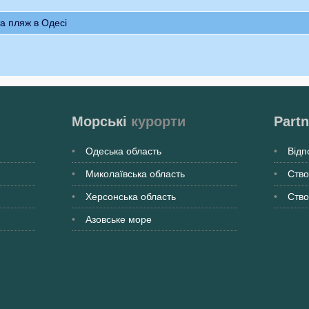
а пляж в Одесі
Морські
курорти
Partn
Одеська
область
Відп
Миколаївська
область
Ство
Херсонська
область
Ство
Азовське море