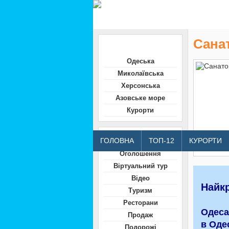
Санат
Область
Одеська
Миколаївська
Херсонська
Азовське море
Курорти
Відвідувачам
ГОЛОВНА
ТОП-12
КУРОРТИ
Оголошення
Віртуальний тур
Відео
Найкр
Туризм
Ресторани
Одеса
Продаж
в Оде
Подорожі