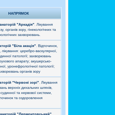
НАПРЯМОК
анаторій "Аркадія"
. Лікування
у, органів зору, гінекологічних та
рологічних захворювань.
аторій "Біла акація"
. Відпочинок,
, лікування: церебро-васкулярної,
динної патології; захворювань
рухового апарату; акушерсько-
чної, уронефрологічної патології;
ахворювань органів зору
аторій "Червоні зорі"
. Лікування
ань верхніх дихальних шляхів,
судинної та нервової системи,
дпочинок та оздоровлення
санаторій "Лермонтовський"
.