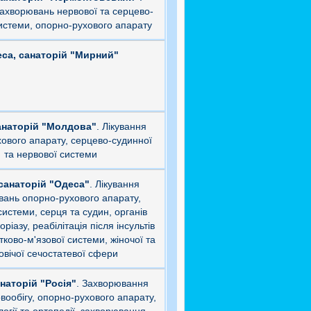
захворювань нервової та серцево-
истеми, опорно-рухового апарату
са, санаторій "Мирний"
анаторій "Молдова"
. Лікування
ового апарату, серцево-судинної
та нервової системи
санаторій "Одеса"
. Лікування
вань опорно-рухового апарату,
системи, серця та судин, органів
ріазу, реабілітація після інсультів
стково-м'язової системи, жіночої та
овічої сечостатевої сфери
наторій "Росія"
. Захворювання
вообігу, опорно-рухового апарату,