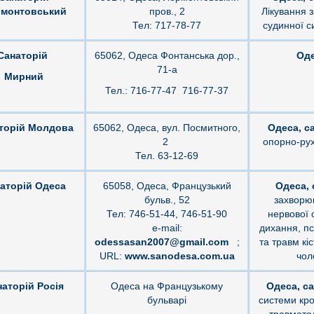
монтовський
пров., 2
Лікування 
Тел: 717-78-77
судинної с
Санаторій
65062, Одеса Фонтанська дор.,
Оде
71-а
Мирний
Тел.: 716-77-47 716-77-37
торій Молдова
65062, Одеса, вул. Посмитного,
Одеса, с
2
опорно-рух
Тел. 63-12-69
аторій Одеса
65058, Одеса, Французький
Одеса, 
бульв., 52
захворю
Тел: 746-51-44, 746-51-90
нервової 
е-mail:
дихання, псо
odessasan2007@gmail.com
;
та травм кі
URL:
www.sanodesa.com.ua
чол
аторій Росія
Одеса на Французькому
Одеса, са
бульварі
системи кро