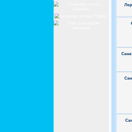
Лер
Сана
Сан
Сан