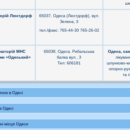
шк
торій Люстдорф
65037, Одеса (Люстдорф), вул.
Зелена, 3
тел./факс: 765-44-30 765-26-02
наторій МНС
65038, Одеса, Рибальська
Одеса, са
їни «Одеський»
балка вул., 3
лікуван
Тел: 606181
шлунково-ки
опорно-рух
та 
инок в Одесі
в Одесі
ні місця Одеси