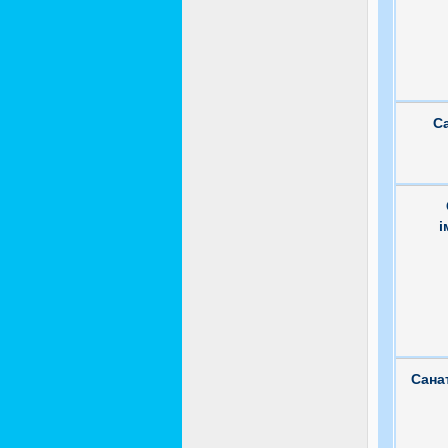
С
і
Сана