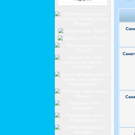
Сана
Санат
Сана