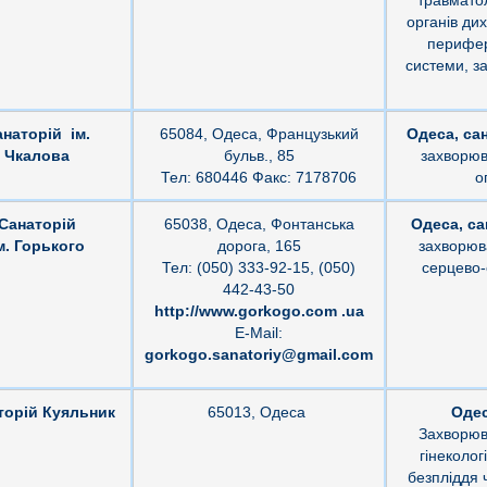
травматол
органів ди
перифер
системи, з
анаторій ім.
65084, Одеса, Французький
Одеса, сан
Чкалова
бульв., 85
захворюв
Тел: 680446 Факс: 7178706
о
Санаторій
65038, Одеса, Фонтанська
Одеса, са
м. Горького
дорога, 165
захворюв
Тел: (050) 333-92-15, (050)
серцево-
442-43-50
http://www.gorkogo.com .ua
E-Mail:
gorkogo.sanatoriy@gmail.com
торій Куяльник
65013, Одеса
Одес
Захворюв
гінеколог
безпліддя 