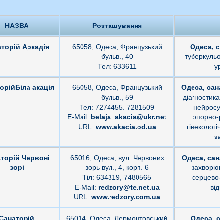
НАЗВА
Розташування
торій Аркадія
65058, Одеса, Французький
Одеса, с
бульв., 40
туберкульоз
Тел: 633611
у
орійБіла акація
65058, Одеса, Французький
Одеса, сан
бульв., 59
діагностика
Тел: 7274455, 7281509
нейросу
E-Mail:
belaja_akacia@ukr.net
опорно-
URL:
www.akacia.od.ua
гінекологі
з
торій Червоні
65016, Одеса, вул. Червоних
Одеса, сан
зорі
зорь вул., 4, корп. 6
захворюв
Тіл: 634319, 7480565
серцево-
E-Mail:
redzory@te.net.ua
ві
URL:
www.redzory.com.ua
Санаторій
65014, Одеса, Лермонтовський
Одеса, 