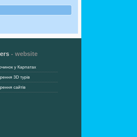
ers
- website
очинок у Карпатах
рення 3D турів
рення сайтів