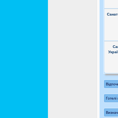
Сана
Са
Укра
Відпоч
Готелі 
Визнач