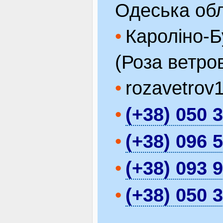
Одеська обл
Кароліно-Бу
(Роза ветро
rozavetro
(+38) 050 
(+38) 096 
(+38) 093 
(+38) 050 