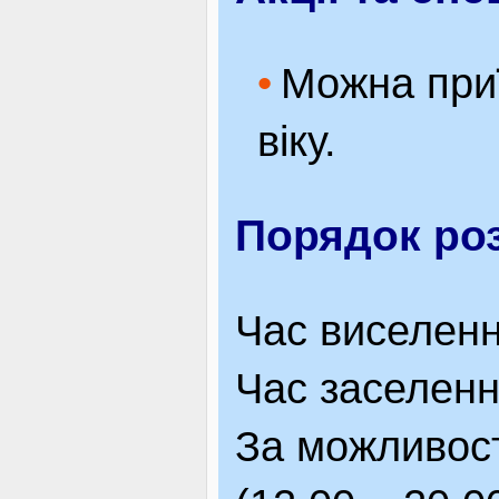
Можна приї
віку.
Порядок роз
Час виселенн
Час заселенн
За можливост