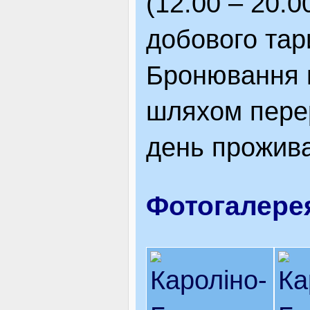
(12.00 – 20.0
добового та
Бронювання 
шляхом пере
день прожив
Фотогалере