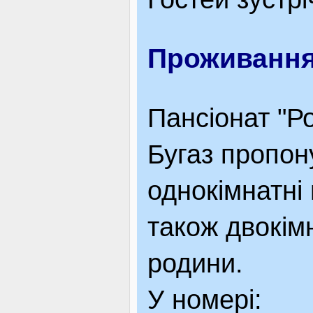
Проживанн
Пансіонат "Ро
Бугаз пропон
однокімнатні
також двокім
родини.
У номері: