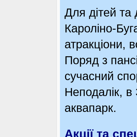
Для дітей та
Кароліно-Буг
атракціони, в
Поряд з панс
сучасний спо
Неподалік, в
аквапарк.
Акції та сп