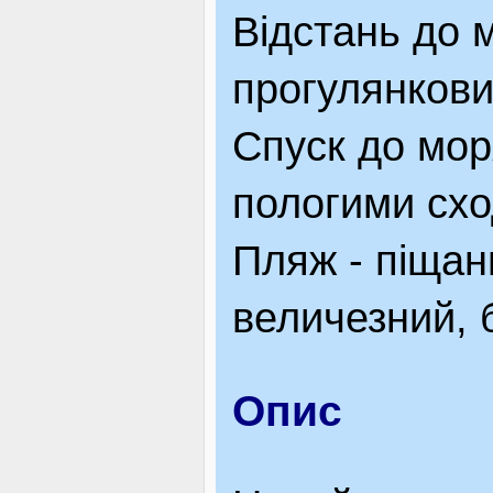
Відстань до 
ЯК ДОЇХАТИ
прогулянкови
Спуск до мор
пологими сх
Пляж - піщан
величезний, 
Опис