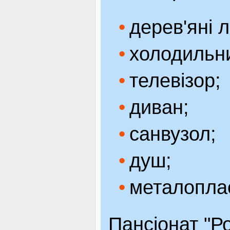
дерев'яні л
холодильн
телевізор;
диван;
санвузол;
душ;
металоплас
Пансіонат "Ро