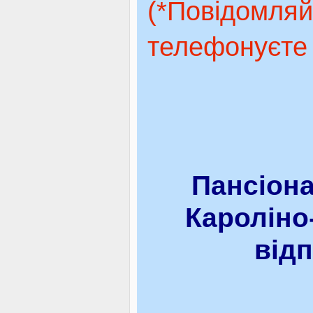
(*Повідомляй
телефонуєте 
Пансіона
Кароліно
відп