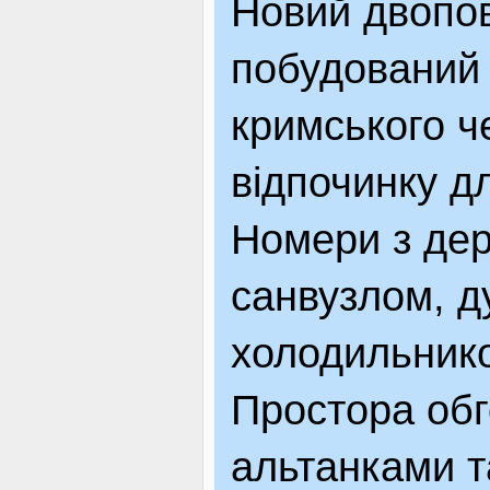
Новий двопо
побудований 
кримського ч
відпочинку дл
Номери з дер
санвузлом, д
холодильнико
Простора обг
альтанками 