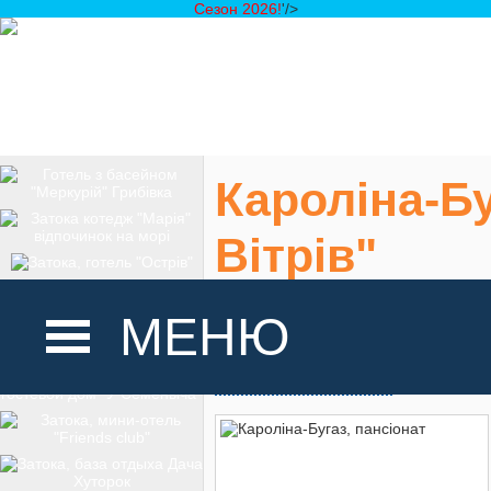
Сезон 2026!
'/>
Кароліна-Бу
Вітрів"
с. Кароліно-Бугаз,
МЕНЮ
На карте
ГОЛОВНА