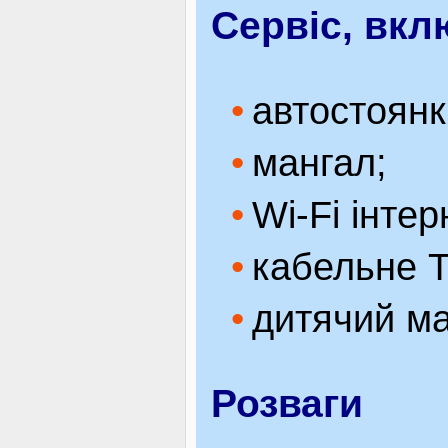
Сервіс, вкл
автостоянк
мангал;
Wi-Fi інтер
кабельне Т
дитячий м
Розваги