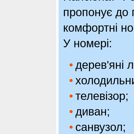
пропонує до
комфортні но
У номері:
дерев'яні л
холодильн
телевізор;
диван;
санвузол;