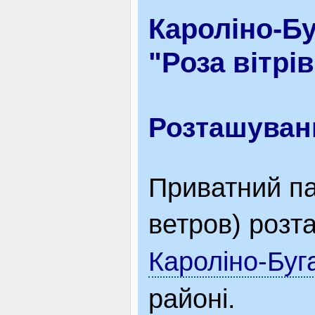
Кароліно-Бу
ВІДВІДУВАЧАМ
"Роза вітрів
АКЦІЇ
Розташуван
ПОСЛУГИ
Приватний пан
НОВЕ!
ветров) розт
Кароліно-Буг
ОГОЛОШЕННЯ
районі.