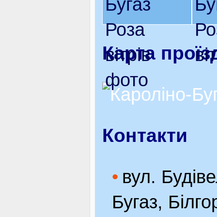
Карта проїз
Контакти
вул. Будіве
Бугаз, Білго