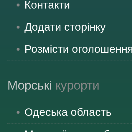
Контакти
ВІДВІДУВАЧАМ
Додати сторінку
АКЦІЇ
Розмісти оголошенн
ПОСЛУГИ
Морські
курорти
НОВЕ!
Одеська
область
ОГОЛОШЕННЯ