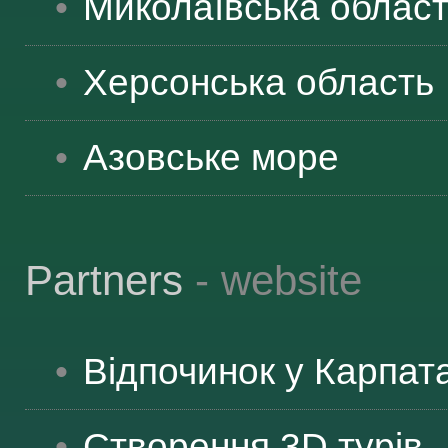
Миколаївська
облас
ЯК ДОЇХАТИ
Херсонська
область
Азовське море
Partners
- website
Відпочинок у Карпат
Створення 3D турів