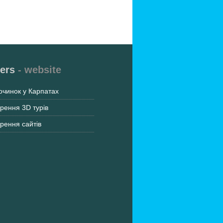
ers
- website
очинок у Карпатах
рення 3D турів
рення сайтів