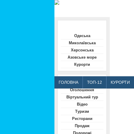
Область
Одеська
Миколаївська
Херсонська
Азовське море
Курорти
Відвідувачам
ГОЛОВНА
ТОП-12
КУРОРТИ
Оголошення
Віртуальний тур
Відео
Туризм
Ресторани
Продаж
Подорожі