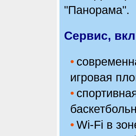
"Панорама".
Сервис, вк
современна
игровая пл
спортивная
баскетбольн
Wi-Fi в зо