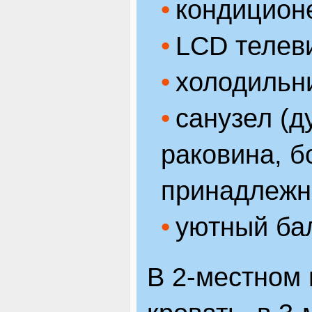
кондицион
LCD телеви
холодильни
санузел (д
раковина, б
принадлежн
уютный ба
В 2-местном 