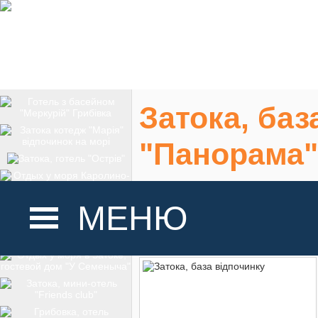
Затока, баз
"Панорама"
Затока, станція "С
МЕНЮ
На карте
ГОЛОВНА