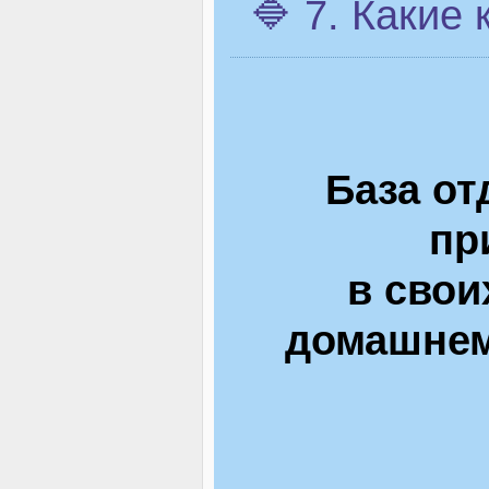
🔷 7. Какие
База от
пр
в свои
домашнем