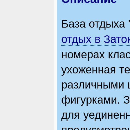
ЯК ДОЇХАТИ
База отдыха 
отдых в Зато
номерах кла
ухоженная те
различными 
фигурками. З
для уединенн
предусмотрен