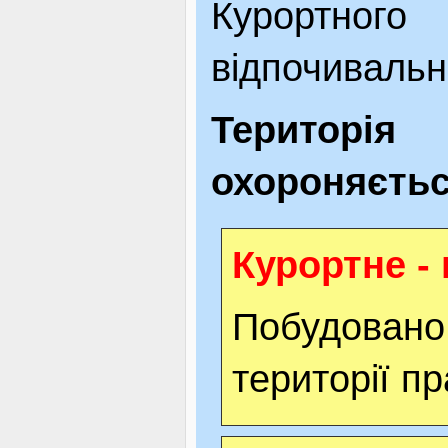
Курортного
відпочивальн
Територ
охороняєтьс
Курортне -
Побудован
території п