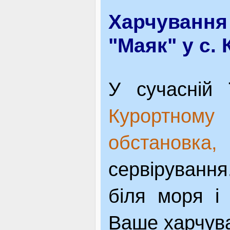
Харчування 
"Маяк" у с.
У
сучасній 
Курор
обстанов
сервірування
біля моря і
Ваше харчув