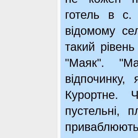
готель в с.
відомому се
такий рівень
"Маяк". "М
відпочинку,
Курортне. 
пустельні, п
приваблюю