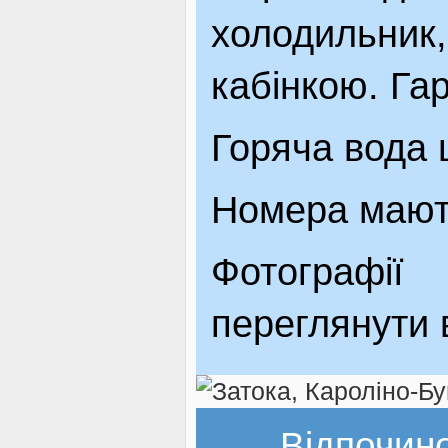
холодильни
кабінкою. Га
Горяча вода 
Номера мають
Фотографі
переглянути 
Відпочин