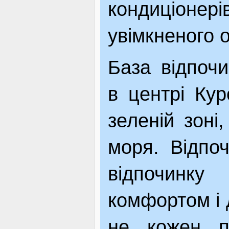
кондиціоне
ЯК ДОЇХАТИ
увімкненого 
База відпоч
в центрі Кур
зеленій зоні,
моря. Відпо
відпочинк
комфортом і 
не кожен па