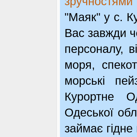
зручностями
"Маяк" у с. 
Вас завжди че
персоналу, в
моря, спекот
морські пей
Курортне Од
Одеської обл
займає гідне 