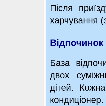
Після приїз
харчування (
Відпочинок 
База відпоч
двох суміжн
дітей. Кожн
кондиціонер