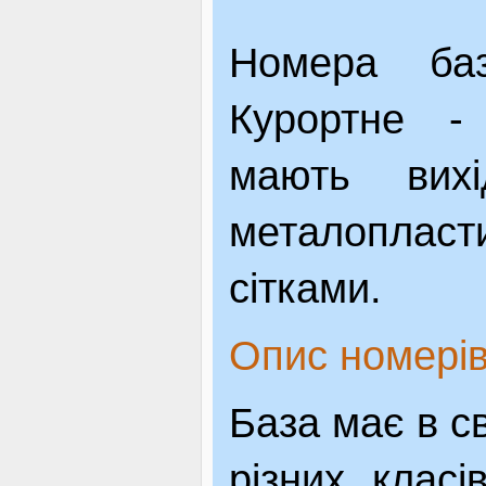
Номера баз
Курортне - 
мають вих
металоплас
сітками.
Опис номері
База має в с
різних кла