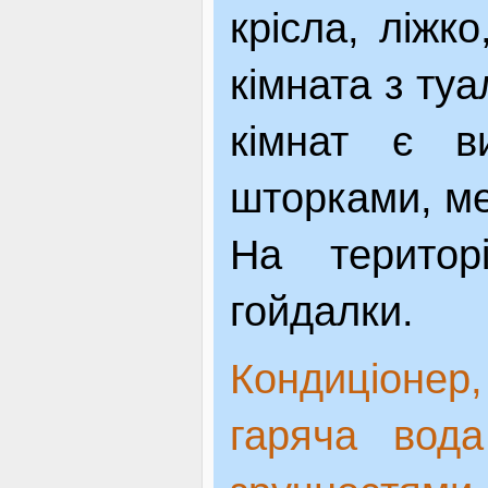
крісла, ліжк
кімната з ту
кімнат є в
шторками, ме
На територ
гойдалки.
Кондиціонер
гаряча вода