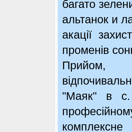
багато зелен
альтанок и ла
акації захист
променів сон
Прийом, п
відпочиваль
"Маяк" в с.
професійн
комплексне