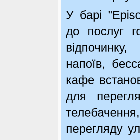
У барі "Epis
до послуг г
відпочинку
напоїв, бесс
кафе встанов
для перегля
телебаченн
перегляду ул