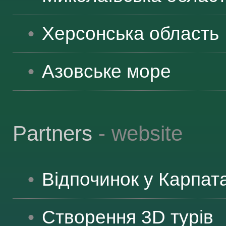
ЯК ДОЇХАТИ
Херсонська
область
Азовське море
Partners
- website
Відпочинок у Карпат
Створення 3D турів