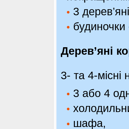
3 дерев’ян
•
будиночки 
•
Дерев’яні к
3- та 4-місні
3 або 4 одн
•
холодильн
•
шафа,
•