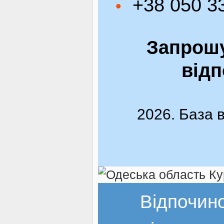
+38 050 33
•
Запрошу
відп
2026. База 
Відпочин