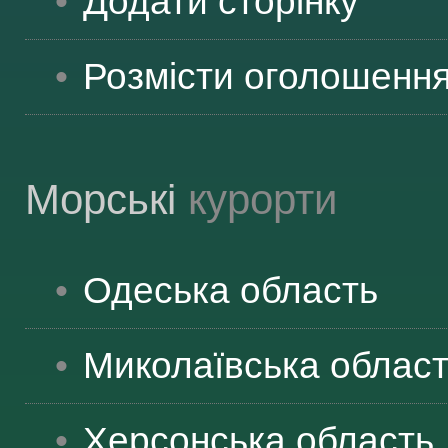
Додати сторінку
Розмісти оголошенн
Морські
курорти
Одеська
область
Миколаївська
облас
Херсонська
область