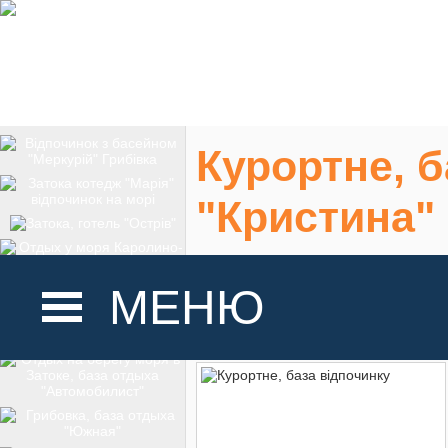
Курортне, б
"Кристина"
Курортне Одеська
МЕНЮ
На карте
ГОЛОВНА