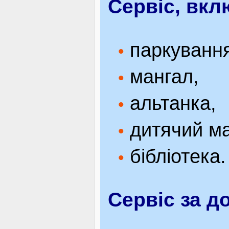
Сервіс, вкл
паркування
•
мангал,
•
альтанка,
•
дитячий ма
•
бібліотека.
•
Сервіс за д