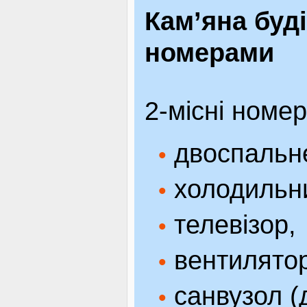
Кам’яна буд
номерами
2-місні номер
двоспальне
•
холодильн
•
телевізор,
•
вентилятор
•
санвузол (д
•