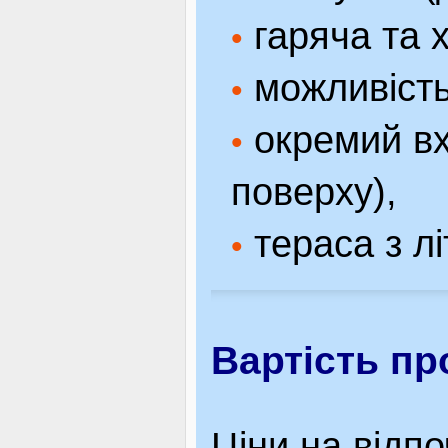
гаряча та 
•
можливість
•
окремий вхі
•
поверху),
тераса з л
•
Вартість п
Ціни на відп