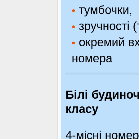
тумбочки,
•
зручності (
•
окремий вх
•
номера
Білі будино
класу
4-місні номер