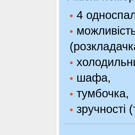
4 односпал
•
можливість
•
(розкладачк
холодильн
•
шафа,
•
тумбочка,
•
зручності (
•