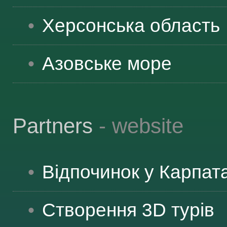
ЯК ДОЇХАТИ
Херсонська
область
Азовське море
Partners
- website
Відпочинок у Карпат
Створення 3D турів