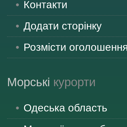
Контакти
ВІДВІДУВАЧАМ
Додати сторінку
АКЦІЇ
Розмісти оголошенн
ПОСЛУГИ
Морські
курорти
НОВЕ!
Одеська
область
ОГОЛОШЕННЯ