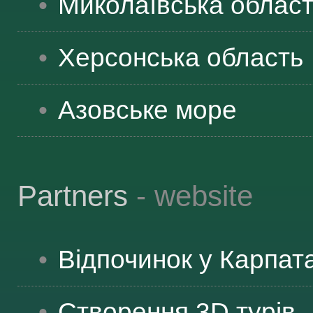
Миколаївська
облас
ЯК ДОЇХАТИ
Херсонська
область
Азовське море
Partners
- website
Відпочинок у Карпат
Створення 3D турів