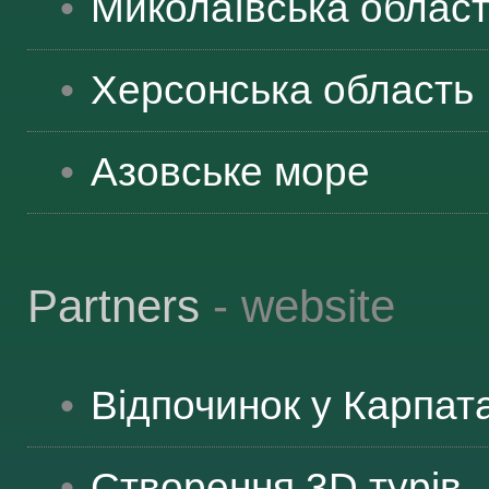
Миколаївська
облас
ЯК ДОЇХАТИ
Херсонська
область
Азовське море
Partners
- website
Відпочинок у Карпат
Створення 3D турів