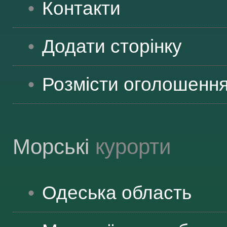
Контакти
ВІДВІДУВАЧАМ
Додати сторінку
АКЦІЇ
Розмісти оголошенн
ПОСЛУГИ
Морські
курорти
НОВЕ!
Одеська
область
ОГОЛОШЕННЯ