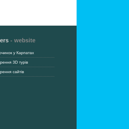
ers
- website
очинок у Карпатах
рення 3D турів
рення сайтів