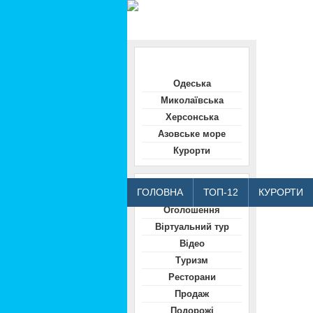
Область
Одеська
Миколаївська
Херсонська
Азовське море
Курорти
Відвідувачам
ГОЛОВНА
ТОП-12
КУРОРТИ
Оголошення
Віртуальний тур
Відео
Туризм
Ресторани
Продаж
Подорожі