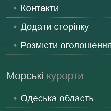
Контакти
ВІДВІДУВАЧАМ
Додати сторінку
АКЦІЇ
Розмісти оголошенн
ПОСЛУГИ
Морські
курорти
НОВЕ!
Одеська
область
ОГОЛОШЕННЯ