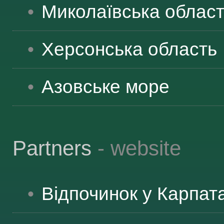
Миколаївська
облас
ЯК ДОЇХАТИ
Херсонська
область
Азовське море
Partners
- website
Відпочинок у Карпат