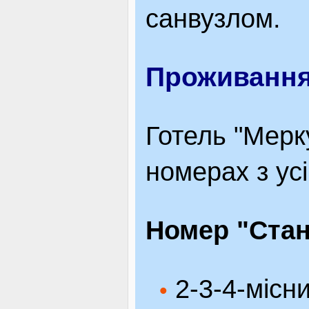
санвузлом.
Проживанн
Готель "Мерк
номерах з ус
Номер "Стан
2-3-4-місн
•