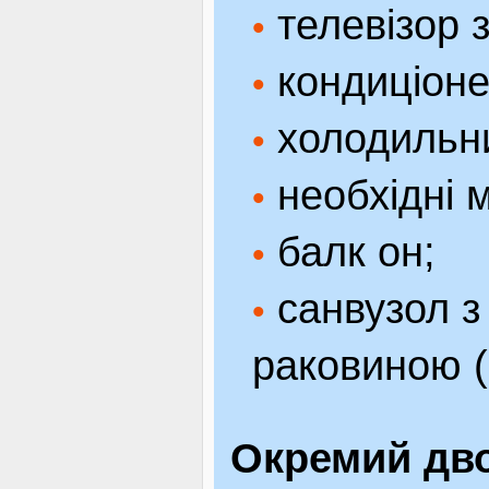
телевізор 
•
кондиціоне
•
холодильн
•
необхідні м
•
балк он;
•
санвузол з
•
раковиною (
Окремий дв