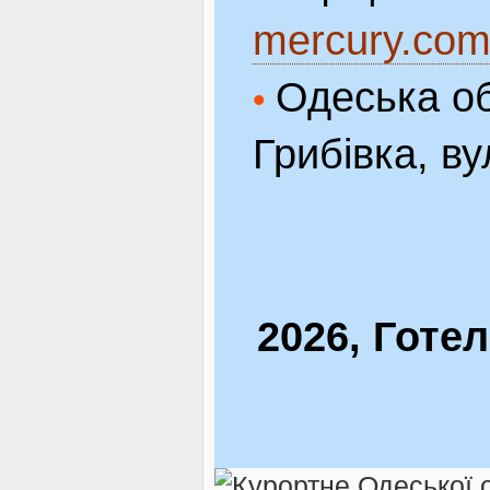
mercury.com
Одеська об
•
Грибівка, ву
2026, Готе