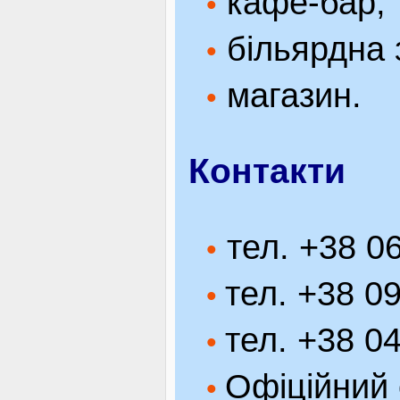
кафе-бар;
•
більярдна 
•
магазин.
•
Контакти
тел. +38 0
•
тел. +38 0
•
тел. +38 0
•
Офіційний 
•