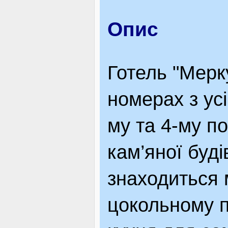
ЯК ДОЇХАТИ
Опис
Готель "Мерк
номерах з усі
му та 4-му п
кам’яної буді
знаходиться 
цокольному 