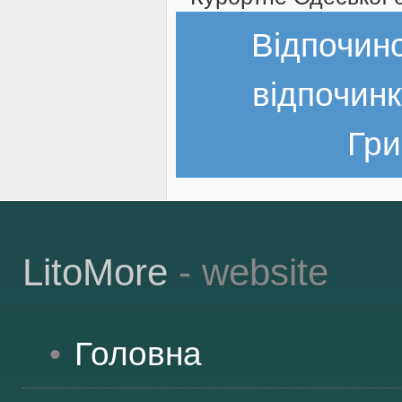
Відпочин
відпочинк
Гри
LitoMore
- website
Головна