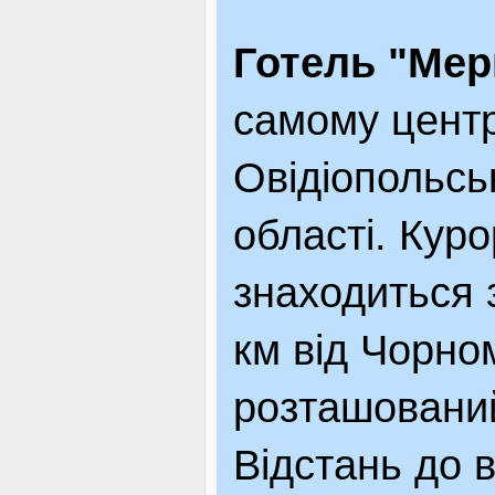
ВІДВІДУВАЧАМ
Готель "Мер
самому центр
АКЦІЇ
Овідіопольсь
області. Куро
ПОСЛУГИ
знаходиться з
НОВЕ!
км від Чорном
розташований 
ОГОЛОШЕННЯ
Відстань до в