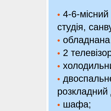
4-6-місний 
•
студія, санв
обладнана 
•
2 телевізор
•
холодильн
•
двоспальне 
•
розкладний 
шафа;
•