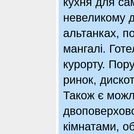
кухня для са
невеликому д
альтанках, 
мангалі. Гот
курорту. Пор
ринок, дискот
Також є можл
двоповерхово
кімнатами, о