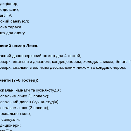
диціонер;
одильник;
rt TV;
сний санвузол;
сна тераса;
ка для одягу.
невий номер Люкс:
асний двоповерховий номер для 4 гостей;
оверх: вітальня з диваном, кондиціонером, холодильником, Smart T
оверх: спальня з великим двоспальним ліжком та кондиціонером.
енти (7–8 гостей):
 спальні кімнати та кухня-студія;
спальне ліжко (1 поверх);
спальний диван (кухня-студія);
спальне ліжко (2 поверх);
оспальне ліжко;
 санвузли;
диціонери;