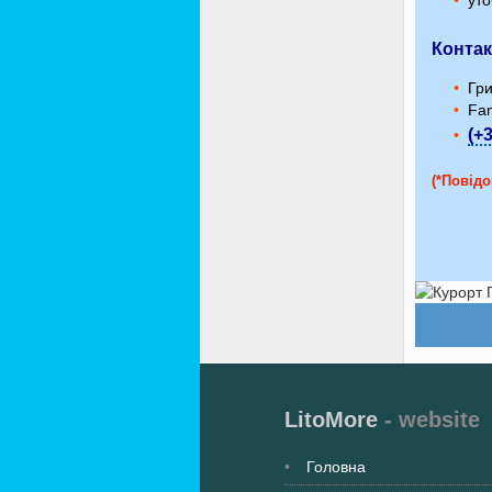
уто
Контак
Гри
Fam
(+
(*Повідо
LitoMore
- website
Головна