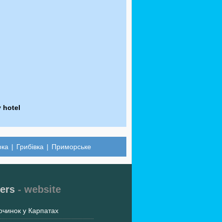
 hotel
ока
|
Грибівка
|
Приморське
ers
- website
очинок у Карпатах