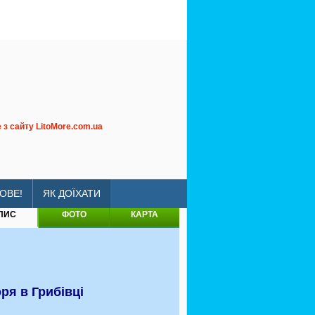
з сайту LitoMore.com.ua
-family-hotel
ОВЕ!
ЯК ДОЇХАТИ
ПИС
ФОТО
КАРТА
ря в Грибівці