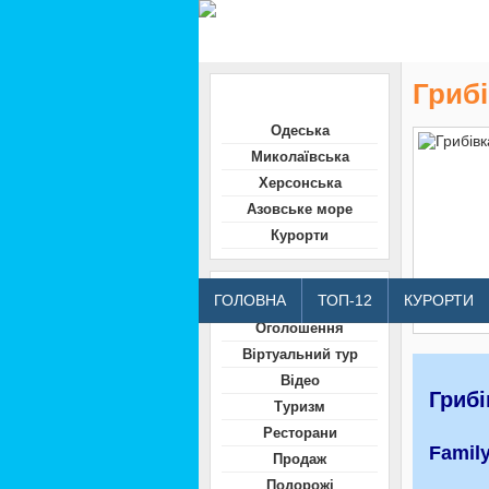
Грибі
Область
Одеська
Миколаївська
Херсонська
Азовське море
Курорти
Відвідувачам
ГОЛОВНА
ТОП-12
КУРОРТИ
Оголошення
Віртуальний тур
Відео
Грибі
Туризм
Ресторани
Famil
Продаж
Подорожі