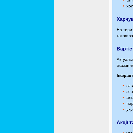
Sma
хол
Харчу
На тери
також з
Вартіс
Актуальн
вказани
Інфрас
заг
зон
аль
пар
укр
Акції 