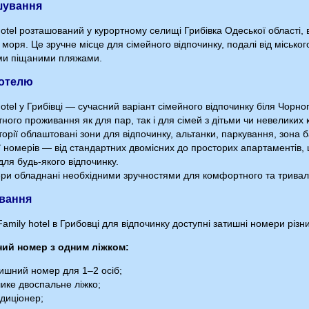
шування
otel розташований у курортному селищі Грибівка Одеської області, в
моря. Це зручне місце для сімейного відпочинку, подалі від міськог
и піщаними пляжами.
готелю
otel у Грибівці — сучасний варіант сімейного відпочинку біля Чорн
ого проживання як для пар, так і для сімей з дітьми чи невеликих 
орії облаштовані зони для відпочинку, альтанки, паркування, зона б
ії номерів — від стандартних двомісних до просторих апартаментів,
для будь-якого відпочинку.
ери обладнані необхідними зручностями для комфортного та трива
вання
amily hotel в Грибовці для відпочинку доступні затишні номери різни
ий номер з одним ліжком:
ишний номер для 1–2 осіб;
ике двоспальне ліжко;
диціонер;