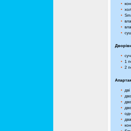
кон
хол
Sma
вла
вла
суш
Дворів
суч
1 п
2 п
Апартам
дві
дво
дво
дво
одн
два
кон