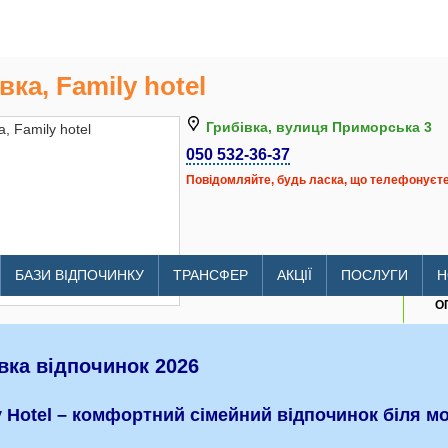
вка, Family hotel
Грибівка, вулиця Приморська 3
050 532-36-37
Повідомляйте, будь ласка, що телефонуєте 
litomore.com.ua/hotels/grybivka
БАЗИ ВІДПОЧИНКУ
ТРАНСФЕР
АКЦІЇ
ПОСЛУГИ
Н
О
вка відпочинок 2026
y Hotel – комфортний сімейний відпочинок біля мо