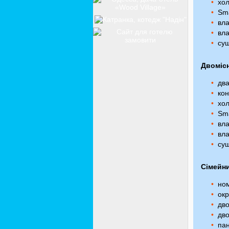
хол
Sma
вла
вла
суш
Двомісн
два
кон
хол
Sma
вла
вла
суш
Сімейн
ном
окр
дво
дво
пан