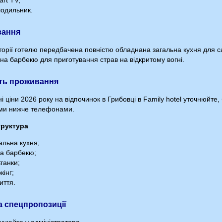
rt TV;
одильник.
вання
торії готелю передбачена повністю обладнана загальна кухня для са
она барбекю для приготування страв на відкритому вогні.
ть проживання
і ціни 2026 року на відпочинок в Грибовці в Family hotel уточнюйте,
ми нижче телефонами.
труктура
альна кухня;
а барбекю;
танки;
кінг;
иття.
та спецпропозиції