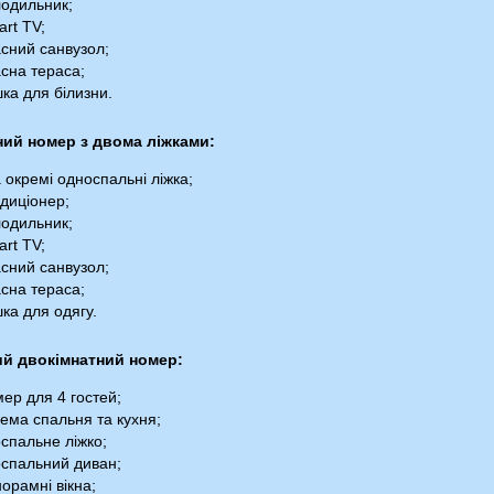
одильник;
rt TV;
сний санвузол;
сна тераса;
ка для білизни.
ий номер з двома ліжками:
 окремі односпальні ліжка;
диціонер;
одильник;
rt TV;
сний санвузол;
сна тераса;
ка для одягу.
ий двокімнатний номер:
ер для 4 гостей;
ема спальня та кухня;
спальне ліжко;
спальний диван;
орамні вікна;