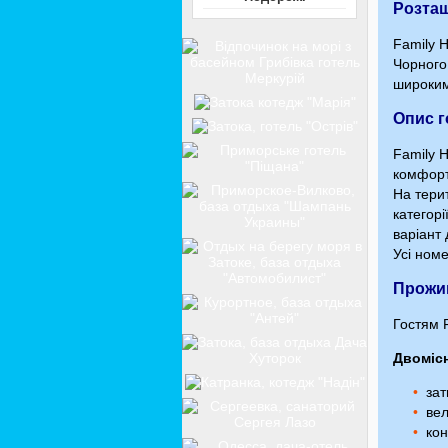
Розта
Family H
Чорного 
широким
Опис 
Family H
комфортн
На терит
категор
варіант 
Усі ном
Прожи
Гостям F
Двомісн
зат
вел
кон