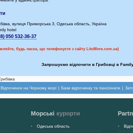
чнюйте у адміністратора.
ти
бівка, вулиця Приморська 3, Одеська область, Україна
ily hotel
38) 050 532-36-37
мляйте, будь ласка, що телефонуєте з сайту LitoMore.com.ua)
Запрошуємо відпочити в Грибовці в Family
Відпочинок на Чорному морі
|
Бази відпочинку та пансіонати
|
Зат
Морські
курорти
Partn
Одеська
область
Відп