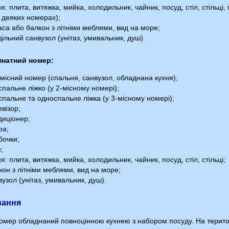
я: плита, витяжка, мийка, холодильник, чайник, посуд, стіл, стільц
у деяких номерах);
са або балкон з літніми меблями, вид на море;
ільний санвузол (унітаз, умивальник, душ).
мнатний номер:
місний номер (спальня, санвузол, обладнана кухня);
пальне ліжко (у 2-місному номері);
пальне та односпальне ліжка (у 3-місному номері);
візор;
иціонер;
а;
бочки;
;
я: плита, витяжка, мийка, холодильник, чайник, посуд, стіл, стільці;
он з літніми меблями, вид на море;
узол (унітаз, умивальник, душ).
вання
омер обладнаний повноцінною кухнею з набором посуду. На територ