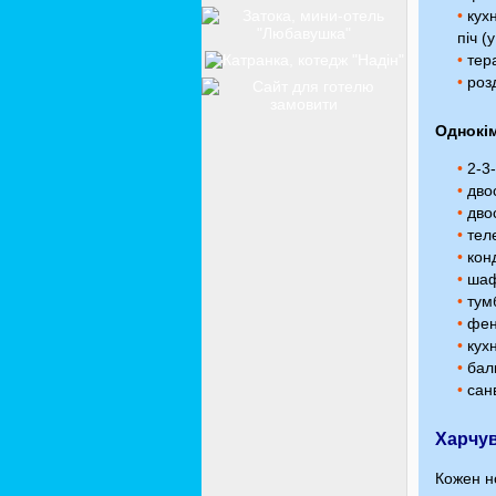
•
кухн
піч (
•
тера
•
розд
Однокі
•
2-3-
•
двос
•
двос
•
теле
•
конд
•
шаф
•
тум
•
фен
•
кухн
•
балк
•
санв
Харчу
Кожен н