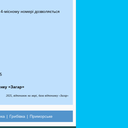
У 4-місному номері дозволяється
25
инку «Загар»
2025, відпочинок на морі, база відпочинку «Загар»
ока
|
Грибівка
|
Приморське