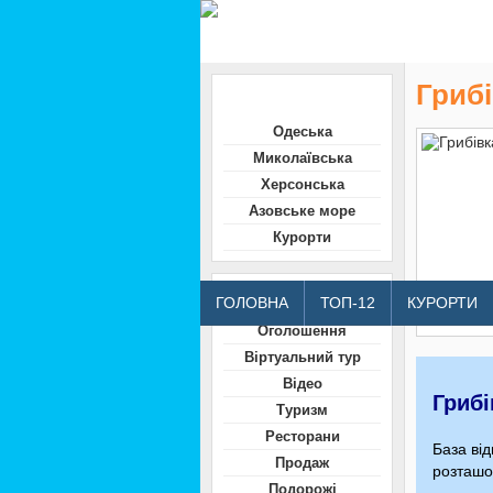
Грибі
Область
Одеська
Миколаївська
Херсонська
Азовське море
Курорти
Відвідувачам
ГОЛОВНА
ТОП-12
КУРОРТИ
Оголошення
Віртуальний тур
Відео
Грибі
Туризм
Ресторани
База ві
Продаж
розташов
Подорожі