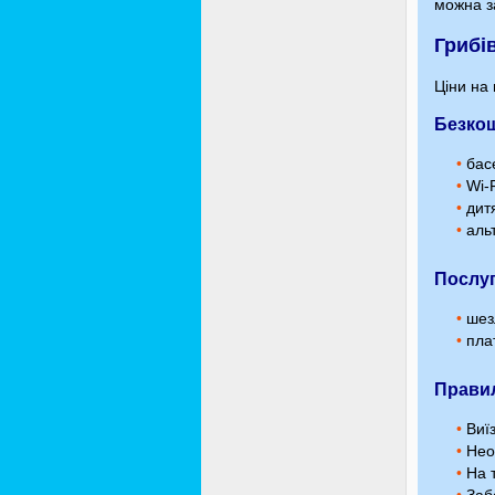
можна з
Грибів
Ціни на 
Безкош
•
бас
•
Wi-F
•
дит
•
альт
Послуг
•
шез
•
плат
Прави
•
Виїз
•
Необ
•
На т