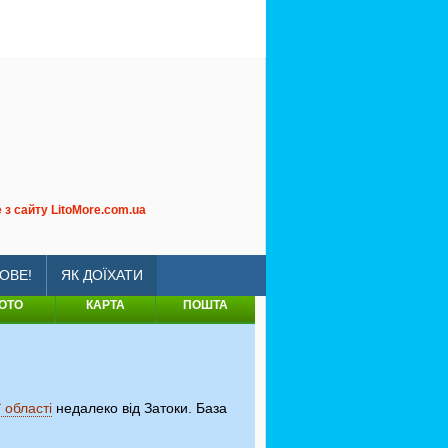
"
з сайту LitoMore.com.ua
a-zagar
ОВЕ!
ЯК ДОЇХАТИ
ОТО
КАРТА
ПОШТА
 області
недалеко від Затоки. База