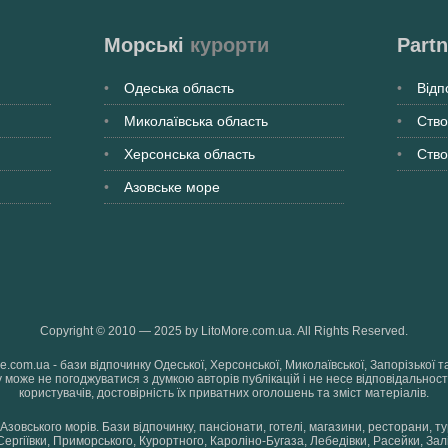
Морські
курорти
Partn
Одеська
область
Відп
Миколаївська
область
Ство
Херсонська
область
Ство
Азовське море
Copyright © 2010 — 2025 by LitoMore.com.ua. All Rights Reserved.
re.com.ua - бази відпочинку Одеської, Херсонської, Миколаївської, Запорізько
 може не погоджуватися з думкою авторів публікацій і не несе відповідальності
користувачів, достовірність їх приватних оголошень та зміст матеріалів.
Азовського морів. Бази відпочинку, пансіонати, готелі, магазини, ресторани, т
 Сергіївки, Приморського, Курортного, Кароліно-Бугаза, Лебедівки, Расейки, Зал