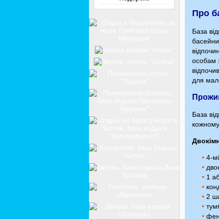
Про б
База ві
басейни
відпочин
особам 
відпочив
для мале
Прожи
База від
кожному
Двокім
•
4-мі
•
двос
•
1 аб
•
конд
•
2 ш
•
тум
•
фен