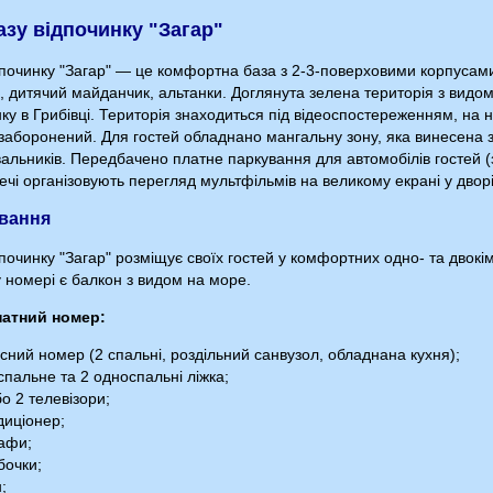
азу відпочинку "Загар"
дпочинку "Загар" — це комфортна база з 2-3-поверховими корпусами
, дитячий майданчик, альтанки. Доглянута зелена територія з вид
ку в Грибівці. Територія знаходиться під відеоспостереженням, на н
заборонений. Для гостей обладнано мангальну зону, яка винесена за 
альників. Передбачено платне паркування для автомобілів гостей (з
чі організовують перегляд мультфільмів на великому екрані у дворі
вання
починку "Загар" розміщує своїх гостей у комфортних одно- та двокі
 номері є балкон з видом на море.
натний номер:
сний номер (2 спальні, роздільний санвузол, обладнана кухня);
пальне та 2 односпальні ліжка;
о 2 телевізори;
иціонер;
афи;
бочки;
;