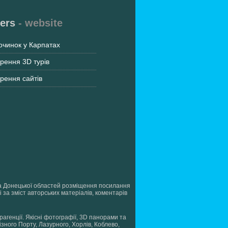
ers
- website
очинок у Карпатах
рення 3D турів
рення сайтів
ї та Донецької областей розміщення посилання
 за зміст авторських матеріалів, коментарів
урагенції. Якісні фотографії, 3D панорами та
ізного Порту, Лазурного, Хорлів, Коблево,