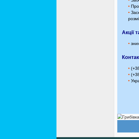
•
Забо
•
Прож
•
Засе
розмі
Акції 
•
зниж
Контак
•
(+38
•
(+38
•
Укра