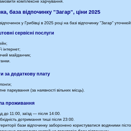
амовити комплексне харчування.
ка, база відпочинку "Загар", ціни 2025
відпочинок у Грибівці в 2025 році на базі відпочинку "Загар" уточн
товні сервісні послуги
ейн;
i інтернет;
ячий майданчик;
анки.
и за додаткову плату
лонги;
не паркування (за наявності вільних місць).
ла проживання
д до 11:00, заїзд — після 14:00.
хідність дотримання тиші після 23:00.
ериторії бази відпочинку заборонено користуватися водяними піст