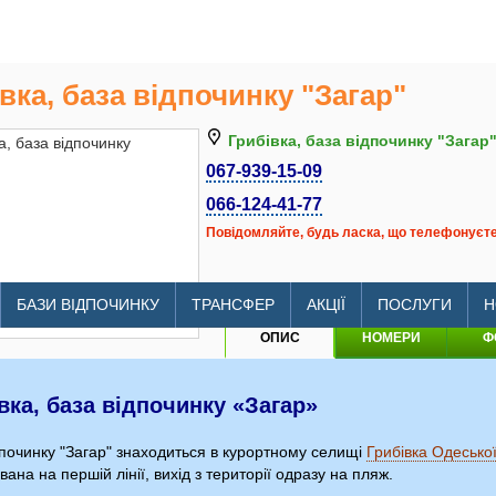
вка, база відпочинку "Загар"
Грибівка, база відпочинку "Загар
067-939-15-09
066-124-41-77
Повідомляйте, будь ласка, що телефонуєте 
litomore.com.ua/hotels/gribovk
БАЗИ ВІДПОЧИНКУ
ТРАНСФЕР
АКЦІЇ
ПОСЛУГИ
Н
ОПИС
НОМЕРИ
Ф
вка, база відпочинку «Загар»
дпочинку "Загар" знаходиться в курортному селищі
Грибівка Одеської
ана на першій лінії, вихід з території одразу на пляж.