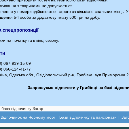
ронено приводити гостей на територію бази відпочинку.
ивання з тваринами не допускається.
лення у номери здійснюється строго за кількістю спальних місць. 
щення 5-ї особи за додаткову плату 500 грн на добу.
та спецпропозиції
ки на початку та в кінці сезону.
ти
) 067-939-15-09
) 066-124-41-77
їнa, Одеська обл., Овідіопольський р-н, Грибівка, вул.Приморська 
Запрошуємо відпочити у Грибівці на базі відпоч
Відпочинок на Чорному морі
|
Бази відпочинку та пансіонати
|
Зат